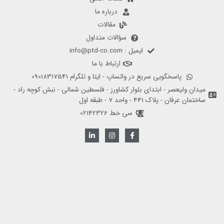
درباره ما
مقالات
سؤالات متداول
ایمیل : info@ptd-co.com
ارتباط با ما
پاسخگویی سریع در واتساپ - ایتا و تلگرام 09018317541
میدان ولیعصر - ابتدای بلوار کشاورز - فلسطین شمالی - نبش کوچه راد -
ساختمان عرفان - پلاک 441 - واحد 7 - طبقه اول
سی خط 02142326
L
I
F
i
n
a
n
s
c
k
t
e
e
a
b
d
g
o
i
r
o
n
a
k
-
m
-
i
f
n