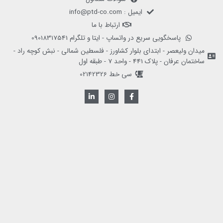
ایمیل : info@ptd-co.com
ارتباط با ما
پاسخگویی سریع در واتساپ - ایتا و تلگرام 09018317541
میدان ولیعصر - ابتدای بلوار کشاورز - فلسطین شمالی - نبش کوچه راد -
ساختمان عرفان - پلاک 441 - واحد 7 - طبقه اول
سی خط 02142326
L
I
F
i
n
a
n
s
c
k
t
e
e
a
b
d
g
o
i
r
o
n
a
k
-
m
-
i
f
n