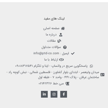
لینک های مفید
صفحه اصلی
درباره ما
مقالات
سؤالات متداول
ایمیل : info@ptd-co.com
ارتباط با ما
پاسخگویی سریع در واتساپ - ایتا و تلگرام 09018317541
میدان ولیعصر - ابتدای بلوار کشاورز - فلسطین شمالی - نبش کوچه راد -
ساختمان عرفان - پلاک 441 - واحد 7 - طبقه اول
سی خط 02142326
L
I
F
i
n
a
n
s
c
k
t
e
e
a
b