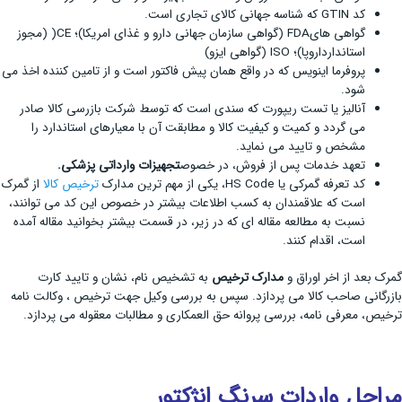
کد GTIN که شناسه جهانی کالای تجاری است.
گواهی هایFDA (گواهی سازمان جهانی دارو و غذای امریکا)؛ CE( (مجوز
استاندارداروپا)؛ ISO (گواهی ایزو)
پروفرما اینویس که در واقع همان پیش فاکتور است و از تامین کننده اخذ می
شود.
آنالیز یا تست ریپورت که سندی است که توسط شرکت بازرسی کالا صادر
می گردد و کمیت و کیفیت کالا و مطابقت آن با معیارهای استاندارد را
مشخص و تایید می نماید.
تعهد خدمات پس از فروش، در خصوص
تجهیزات وارداتی پزشکی
.
کد تعرفه گمرکی یا HS Code، یکی از مهم ترین مدارک
ترخیص کالا
از گمرک
است که علاقمندان به کسب اطلاعات بیشتر در خصوص این کد می توانند،
نسبت به مطالعه مقاله ای که در زیر، در قسمت بیشتر بخوانید مقاله آمده
است، اقدام کنند.
گمرک بعد از اخر اوراق و
مدارک ترخیص
به تشخیص نام، نشان و تایید کارت
بازرگانی صاحب کالا می پردازد. سپس به بررسی وکیل جهت ترخیص ، وکالت نامه
ترخیص، معرفی نامه، بررسی پروانه حق العمکاری و مطالبات معقوله می پردازد.
مراحل واردات
سرنگ انژکتور