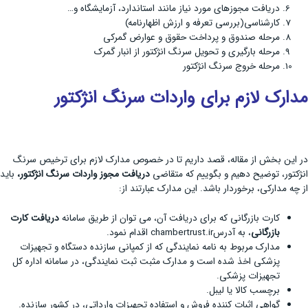
دریافت مجوزهای مورد نیاز مانند استاندارد، آزمایشگاه و…
کارشناسی(بررسی تعرفه و ارزش اظهارنامه)
مرحله صندوق و پرداخت حقوق و عوارض گمرکی
مرحله بارگیری و تحویل سرنگ انژکتور از انبار گمرک
مرحله خروج سرنگ انژکتور
مدارک لازم برای واردات سرنگ انژکتور
در این بخش از مقاله، قصد داریم تا در خصوص مدارک لازم برای ترخیص سرنگ
انژکتور، توضیح دهیم و بگوییم که متقاضی
دریافت مجوز
واردات سرنگ انژکتور،
باید
از چه مدارکی، برخوردار باشد. این مدارک عبارتند از:
کارت بازرگانی که برای دریافت آن، می توان از طریق سامانه
دریافت کارت
بازرگانی
، به آدرسchambertrust.ir اقدام نمود.
مدارک مربوط به نامه نمایندگی که از کمپانی سازنده دستگاه و تجهیزات
پزشکی اخذ شده است و مدارک مثبت ثبت نمایندگی، در سامانه اداره کل
تجهیزات پزشکی.
برچسب کالا یا لیبل.
گواهی اثبات کننده فروش و استفاده تجهیزات وارداتی، در کشور سازنده.