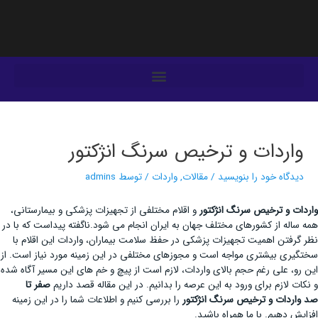
فتن
ه
حتوا
یمایش
وشته‌ها
واردات و ترخیص سرنگ انژکتور
دیدگاه‌ خود را بنویسید
/
مقالات
,
واردات
/ توسط
admins
واردات و ترخیص سرنگ انژکتور
و اقلام مختلفی از تجهیزات پزشکی و بیمارستانی،
همه ساله از کشورهای مختلف جهان به ایران انجام می شود.ناگفته پیداست که با در
نظر گرفتن اهمیت تجهیزات پزشکی در حفظ سلامت بیماران، واردات این اقلام با
سختگیری بیشتری مواجه است و مجوزهای مختلفی در این زمینه مورد نیاز است. از
این رو، علی رغم حجم بالای واردات، لازم است از پیچ و خم های این مسیر آگاه شده
و نکات لازم برای ورود به این عرصه را بدانیم. در این مقاله قصد داریم
صفر تا
صد
واردات و ترخیص سرنگ انژکتور
را بررسی کنیم و اطلاعات شما را در این زمینه
افزایش دهیم. با ما همراه باشید.