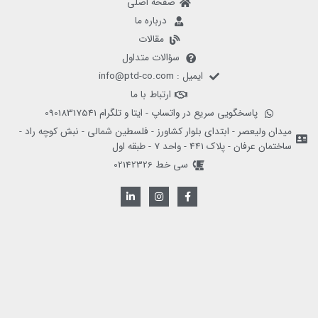
صفحه اصلی
درباره ما
مقالات
سؤالات متداول
ایمیل : info@ptd-co.com
ارتباط با ما
پاسخگویی سریع در واتساپ - ایتا و تلگرام 09018317541
میدان ولیعصر - ابتدای بلوار کشاورز - فلسطین شمالی - نبش کوچه راد -
ساختمان عرفان - پلاک 441 - واحد 7 - طبقه اول
سی خط 02142326
L
I
F
i
n
a
n
s
c
k
t
e
e
a
b
d
g
o
i
r
o
n
a
k
-
m
-
i
f
n