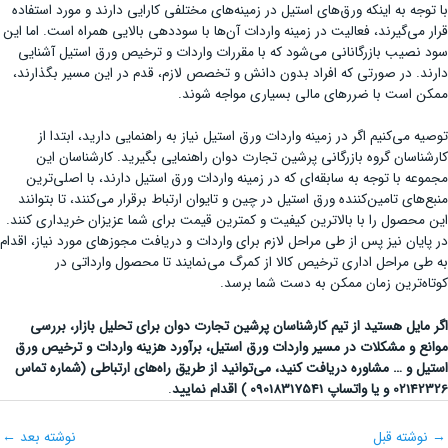
با توجه به اینکه ورق‌های استیل در زمینه‌های مختلفی کارایی دارند و مورد استفاده
قرار می‌گیرند، فعالیت در زمینه واردات آن‌ها با سوددهی بالایی همراه است. اما این
سود نصیب بازرگانانی می‌شود که با مقررات واردات و ترخیص ورق استیل آشنایی
دارند. در صورتی که افراد بدون دانش و تخصص لازم، قدم در این مسیر بگذارند،
ممکن است با ضررهای مالی بسیاری مواجه شوند.
توصیه می‌کنیم اگر در زمینه واردات ورق استیل نیاز به راهنمایی دارید، ابتدا از
کارشناسان گروه بازرگانی پرشین تجارت دوان راهنمایی بگیرید. کارشناسان این
مجموعه با توجه به سابقه‌ای که در زمینه واردات ورق استیل دارند، با اصلی‌ترین
منبع‌های تامین‌کننده ورق استیل در چین و تایوان ارتباط برقرار می‌کنند، تا بتوانند
این محصول را با بالاترین کیفیت و کمترین قیمت برای شما عزیزان خریداری کنند.
در پایان نیز پس از طی مراحل لازم برای واردات و دریافت مجوزهای مورد نیاز، اقدام
به طی مراحل اداری ترخیص کالا از کمرگ می‌نمایند تا محصول وارداتی در
کوتاه‌ترین زمان ممکن به دست شما برسد.
اگر مایل هستید از تیم کارشناسان پرشین تجارت دوان برای تحلیل بازار، بررسی
موانع و مشکلات در مسیر واردات ورق استیل، برآورد هزینه واردات و ترخیص ورق
استیل و … مشاوره دریافت کنید، می‌توانید از طریق راه‌های ارتباطی (شماره تماس
02142326 و یا واتساپ 09018317541 ) اقدام نمایید
.
→
نوشته قبل
نوشته بعد
←