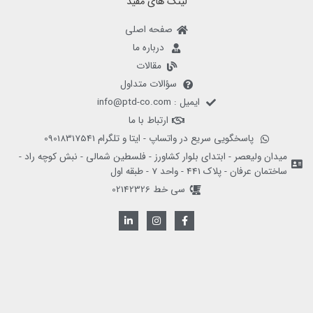
لینک های مفید
صفحه اصلی
درباره ما
مقالات
سؤالات متداول
ایمیل : info@ptd-co.com
ارتباط با ما
پاسخگویی سریع در واتساپ - ایتا و تلگرام 09018317541
میدان ولیعصر - ابتدای بلوار کشاورز - فلسطین شمالی - نبش کوچه راد -
ساختمان عرفان - پلاک 441 - واحد 7 - طبقه اول
سی خط 02142326
L
I
F
i
n
a
n
s
c
k
t
e
e
a
b
d
g
o
i
r
o
n
a
k
-
m
-
i
f