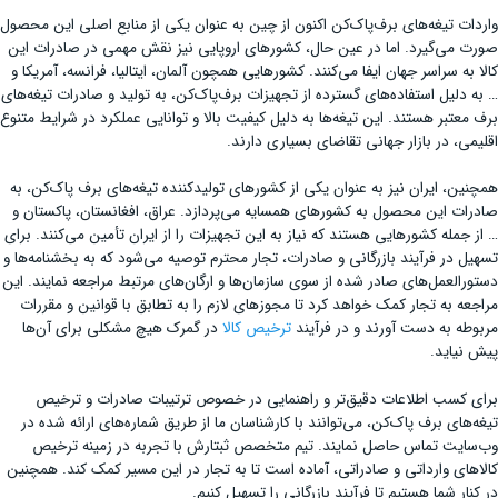
واردات تیغه‌های برف‌پاک‌کن اکنون از چین به عنوان یکی از منابع اصلی این محصول
صورت می‌گیرد. اما در عین حال، کشورهای اروپایی نیز نقش مهمی در صادرات این
کالا به سراسر جهان ایفا می‌کنند. کشورهایی همچون آلمان، ایتالیا، فرانسه، آمریکا و
… به دلیل استفاده‌های گسترده از تجهیزات برف‌پاک‌کن، به تولید و صادرات تیغه‌های
برف معتبر هستند. این تیغه‌ها به دلیل کیفیت بالا و توانایی عملکرد در شرایط متنوع
اقلیمی، در بازار جهانی تقاضای بسیاری دارند.
همچنین، ایران نیز به عنوان یکی از کشورهای تولیدکننده تیغه‌های برف پاک‌کن، به
صادرات این محصول به کشورهای همسایه می‌پردازد. عراق، افغانستان، پاکستان و
… از جمله کشورهایی هستند که نیاز به این تجهیزات را از ایران تأمین می‌کنند. برای
تسهیل در فرآیند بازرگانی و صادرات، تجار محترم توصیه می‌شود که به بخشنامه‌ها و
دستورالعمل‌های صادر شده از سوی سازمان‌ها و ارگان‌های مرتبط مراجعه نمایند. این
مراجعه به تجار کمک خواهد کرد تا مجوزهای لازم را به تطابق با قوانین و مقررات
مربوطه به دست آورند و در فرآیند
ترخیص کالا
در گمرک هیچ مشکلی برای آن‌ها
پیش نیاید.
برای کسب اطلاعات دقیق‌تر و راهنمایی در خصوص ترتیبات صادرات و ترخیص
تیغه‌های برف پاک‌کن، می‌توانند با کارشناسان ما از طریق شماره‌های ارائه شده در
وب‌سایت تماس حاصل نمایند. تیم متخصص ثبتارش با تجربه در زمینه ترخیص
کالاهای وارداتی و صادراتی، آماده است تا به تجار در این مسیر کمک کند. همچنین
در کنار شما هستیم تا فرآیند بازرگانی را تسهیل کنیم.