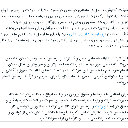
شرکت ثبتارش، با سال‌ها سابقه‌ی درخشان در حوزه صادرات، واردات و ترخیص انواع
کالاها، به عنوان یک نهاد با تجربه و تخصصی در این زمینه، خدماتی شایسته به شما
عزیزان ارائه می‌دهد. مشاوران و تیم تخصصی بازرگانی و ترخیص این شرکت،
تمامی مراحل تشریفات ترخیص کالا را با دقت و حرفه‌ای برای شما انجام می‌دهند.
کافی است تنها
پروفرمای کالای وارداتی
خود را برای ما ارسال کنید، تا تیم ما با تجربه
و ماهر در زمینه ترخیص، تمامی مراحل از کشور مبدا تا تحویل بار به مقصد مورد نظر
شما را به دقت انجام دهد.
این شرکت با ارائه خدماتی کامل و گسترده از ترخیص تیغه برف پاک کن، تضمین
می‌کند که تمامی امور مرتبط با واردات شما به بهترین و سریع‌ترین شکل ممکن
انجام شود. تیم متخصص این شرکت، با در دست داشتن اطلاعات به‌روز و آگاهی از
تغییرات قوانین گمرکی، تمامی اقدامات لازم را برای تسریع در فرآیند ترخیص انجام
می‌دهد.
برای آشنایی با تعرفه‌ها و حقوق ورودی مربوط به انواع کالاها، می‌توانید به کتاب
مقررات صادرات و واردات مراجعه کنید. همچنین، جهت دریافت مشاوره رایگان و
دقیق در زمینه
واردات
و ترخیص انواع کالا، می‌توانید با مشاورین ترخیص کار
متخصص شرکت ثبتارش تماس بگیرید. آن‌ها با داشتن دانش کامل از قوانین و
مقررات، به شما راهنمایی مفید و کارآمدی ارائه خواهند کرد.