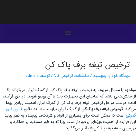
فتن
ه
حتوا
یمایش
وشته‌ها
ترخیص تیغه برف پاک کن
دیدگاه‌ خود را بنویسید
/
بخشنامه
,
ترخیص کالا
/ توسط
admins
مواجهه با مسائل مربوط به ترخیص تیغه برف پاک‌ کن از گمرک ایران می‌تواند یکی
از چالش‌هایی باشد که صاحبان این تجهیزات باید با آن روبرو شوند. در این فرآیند،
انجام درست مراحل ترخیص تیغه برف پاک‌ کن از گمرک ایران اهمیت زیادی پیدا
می‌کند.
ترخیص تیغه برف پاک‌کن
از گمرک ایران نیازمند مطالعه دقیق
قانون امور
گمرکی
است که ممکن است برای بسیاری از افراد و شرکت‌ها پیچیده به نظر بیاید.
این فرآیند از اهمیت ویژه‌ای برخوردار است چرا که به طور مستقیم بر عملکرد و
بهره‌وری تیغه برف پاک‌کن‌ها تأثیر می‌گذارد.