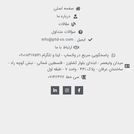
صفحه اصلی
درباره ما
مقالات
سؤالات متداول
ایمیل : info@ptd-co.com
ارتباط با ما
پاسخگویی سریع در واتساپ - ایتا و تلگرام 09018317541
میدان ولیعصر - ابتدای بلوار کشاورز - فلسطین شمالی - نبش کوچه راد -
ساختمان عرفان - پلاک 441 - واحد 7 - طبقه اول
سی خط 02142326
L
I
F
i
n
a
n
s
c
k
t
e
e
a
b
d
g
o
i
r
o
n
a
k
-
m
-
i
f
n