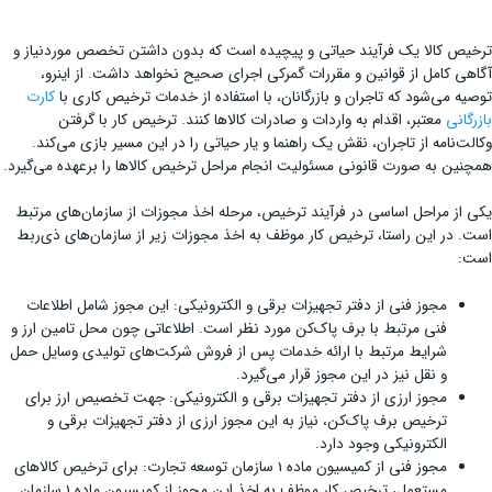
ترخیص کالا یک فرآیند حیاتی و پیچیده است که بدون داشتن تخصص موردنیاز و
آگاهی کامل از قوانین و مقررات گمرکی اجرای صحیح نخواهد داشت. از اینرو،
توصیه می‌شود که تاجران و بازرگانان، با استفاده از خدمات ترخیص کاری با
کارت
بازرگانی
معتبر، اقدام به واردات و صادرات کالاها کنند. ترخیص کار با گرفتن
وکالت‌نامه از تاجران، نقش یک راهنما و یار حیاتی را در این مسیر بازی می‌کند.
همچنین به صورت قانونی مسئولیت انجام مراحل ترخیص کالاها را برعهده می‌گیرد.
یکی از مراحل اساسی در فرآیند ترخیص، مرحله اخذ مجوزات از سازمان‌های مرتبط
است. در این راستا، ترخیص کار موظف به اخذ مجوزات زیر از سازمان‌های ذی‌ربط
است:
مجوز فنی از دفتر تجهیزات برقی و الکترونیکی: این مجوز شامل اطلاعات
فنی مرتبط با برف پاک‌کن مورد نظر است. اطلاعاتی چون محل تامین ارز و
شرایط مرتبط با ارائه خدمات پس از فروش شرکت‌های تولیدی وسایل حمل
و نقل نیز در این مجوز قرار می‌گیرد.
مجوز ارزی از دفتر تجهیزات برقی و الکترونیکی: جهت تخصیص ارز برای
ترخیص برف پاک‌کن، نیاز به این مجوز ارزی از دفتر تجهیزات برقی و
الکترونیکی وجود دارد.
مجوز فنی از کمیسیون ماده 1 سازمان توسعه تجارت: برای ترخیص کالاهای
مستعمل، ترخیص کار موظف به اخذ این مجوز از کمیسیون ماده 1 سازمان