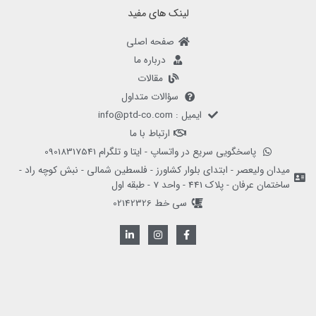
لینک های مفید
صفحه اصلی
درباره ما
مقالات
سؤالات متداول
ایمیل : info@ptd-co.com
ارتباط با ما
پاسخگویی سریع در واتساپ - ایتا و تلگرام 09018317541
میدان ولیعصر - ابتدای بلوار کشاورز - فلسطین شمالی - نبش کوچه راد -
ساختمان عرفان - پلاک 441 - واحد 7 - طبقه اول
سی خط 02142326
L
I
F
i
n
a
n
s
c
k
t
e
e
a
b
d
g
o
i
r
o
n
a
k
-
m
-