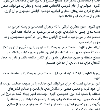
چاپ و بسته‌بندی کشور جزو صنایع پیشرو و به روز جهان محسوب می‌شود،
افزود: جلوگیری از خام فروشی کالاهایی نظیر پسته و زعفران، می‌تواند ضمن
مطرح کردن نشان‌های تجاری ایرانی، موجب افزایش بهره‌وری و ارز آوری
ناشی از صادرات این کالاها شود.
وی افزود: امروز زعفران ایرانی با نام زعفران اسپانیایی و پسته ایرانی در
بسته‌بندی چینی به بازارهای جهان صادر می‌شود در حالیکه همه این
محصولات را می‌توانیم با اصلاح قوانین صادراتی در کشور بسته‌بندی و به
جهان عرضه کنیم.
ابوالحسنی افزود: صنعت چاپ و بسته‌بندی ایران با بهره گیری از توان داخل
و دستگاه‌های به روز و با استفاده از آخرین فناوری‌های دنیا، می‌تواند در
سطح منطقه و جهان حرف‌های زیادی برای گفتن داشته باشد و قادر به ایجاد
اشتغال برای عده زیادی از جوانان هستیم.
وی با اشاره به اینکه ترکیه قطب اول صنعت چاپ و بسته‌بندی منطقه است
افزود:
این در حالی است که ایران می‌تواند این جایگاه را در صورت حمایت دولت از
آن خود کرده و بخش مهمی از سفارش‌های بازرگانان و صنایع کشورهای
منطقه را جذب کند. وی همچنین افزود: نوسانات اخیر ایجاد شده در نرخ ارز
فرصت خوبی بود که صنعت چاپ بتواند با حمایت دولت بازار منطقه را
بگیرد، ولی یکسری قوانین ، مانع این است که سفارش چاپ را از صنایع
کشورهای دیگر بگیریم.