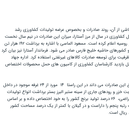
 و محدودیت های ناشی از آن، روند صادرات و بخصوص عرضه تولیدات کشاورزی رشد
این ظرفیت به بهترین شکل بهره برداری شود. رئیس سازمان جهاد کشاورزی گیلان نیز با اعلام صادرات ۴۰ نوع محصول کشاورزی در سال از مرز آستارا، میزان این صادرات در نیم سال نخست
امسال را ۲۴۷ هزار تن به ارزش ۲۵ میلیون و ۳۳۹ هزار و ۳۹۷ دلار اعلام کرده و مبدأ خروج آنها را مرز آستارا و مقصد را کشورهای جمهوری آذربایجان و روسیه اعلام کرده است. مسعود الماسی با اشاره به برداشت ۱۹۲ هزار تن
ن، روسیه، گرجستان، هند و کشورهای حاشیه خلیج فارس صادر می شود. فرماندار آستارا نیز بیان کرد
 است و باید از این ظرفیت برای توسعه صادرات کالاهای غیرنفتی استفاده کرد. اداره جهاد
 پایانه بار را به محل بازدید کارشناسان کشاورزی از کامیون های حمل محصولات اختصاص
طاهر سجادی مدیر پایانه بار آستارا تردد روزانه ۲۰۰ تا ۳۰۰ کامیون در پایانه برای تجارت کالاهای غیرنفتی بخصوص محصولات کشاورزی را دلیلی بر رونق این صادرات می داند در این راستا ۱۴ مورد از ۲۴ غرفه موجود در داخل
 خزر و رودهای جاری از سینه ستبر البرز بستر برداشت انواع تولیدات
زراعی، باغی و گل و گیاه است و دفتر امور غلات و محصولات اساسی معاونت امور زراعت وزارت جهاد کشاورزی اعلام کرده که گیلان با ۲۲۰ هزار هکتار اراضی، ۲۶ درصد تولید برنج کشور را به خود اختصاص داده و بر اساس
 رتبه پنجم را داراست و در گیلان با کمتر از یک درصد مساحت کشور