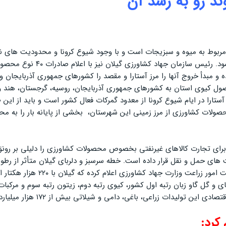
 ۴۱ درصد از صادرات غیرنفتی استان مربوط به میوه و سبزیجات است و با وجود شیوع کرونا
چشمگیری داشته است و باید از 
ی مثمره گیلان در سال جاری گفته که بیش از ۵۰ درصد محصول کیوی استان به کشورهای جمهوری آذربایجا
 شهرستان از ۱۶ آذرماه آغاز شده و گمرک آستارا در ایام شیوع کرونا از معدود گمرکات فعال کشور
اره به افزایش ۹۸ درصدی حجم صادرات محصولات کشاورزی از مرز زمینی این شهرستان، بخشی از
های حمل و نقل قرار داده است. خطه سرسبز و دلربای گیلان متأثر از رطوبت
و گل گاو زبان رتبه اول کشور، کیوی رتبه دوم، زیتون رتبه سوم و مرکبات
ات زراعی، باغی، دامی و شیلاتی بیش از ۱۷۲ هزار میلیارد ریال است.
کرد: