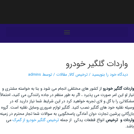
فتن
ه
حتوا
یمایش
وشته‌ها
واردات گلگیر خودرو
دیدگاه‌ خود را بنویسید
/
ترخیص کالا
,
مقالات
/ توسط
admins
واردات گلگیر خودرو
از کشور های مختلفی انجام می شود و بنا به خواسته مشتری و
نیاز او این امر صورت می پذیرد ، اگر به طور منظم در جاده رانندگی می کنید، احتمالاً
مشکلاتی را با گل و لای تجربه خواهید کرد در این شرایط شما نیاز دارید که در
وسیله نقلیه خود های گلگیر نصب کنید. گلگیر لوازم ضروری وسایل نقلیه است. گروه
بازرگانی پرشین تجارت دوان آمادگی پاسخگویی به سوالات شما تجار محترم در زمینه
واردات و ترخیص
انواع قطعات یدکی از جمله
ترخیص گلگیر خودرو از گمرک
می
باشد.