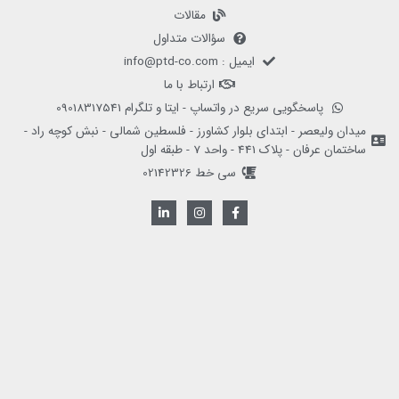
مقالات
سؤالات متداول
ایمیل : info@ptd-co.com
ارتباط با ما
پاسخگویی سریع در واتساپ - ایتا و تلگرام 09018317541
میدان ولیعصر - ابتدای بلوار کشاورز - فلسطین شمالی - نبش کوچه راد -
ساختمان عرفان - پلاک 441 - واحد 7 - طبقه اول
سی خط 02142326
L
I
F
i
n
a
n
s
c
k
t
e
e
a
b
d
g
o
i
r
o
n
a
k
-
m
-
i
f
n