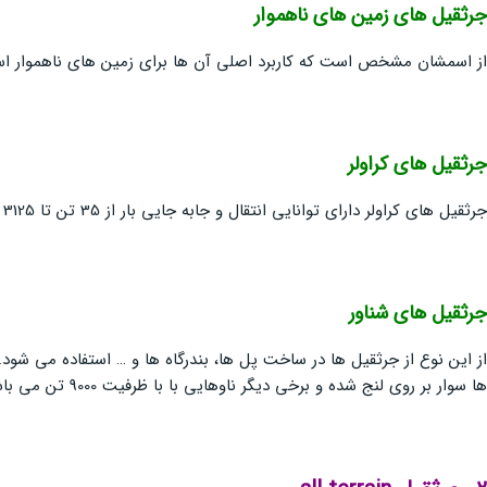
جرثقيل هاي زمین های ناهموار
از اسمشان مشخص است که کاربرد اصلی آن ها برای زمین های ناهموار ا
جرثقيل هاي كراولر
جرثقیل های کراولر دارای توانایی انتقال و جابه جایی بار از 35 تن تا 3125 تن را دارند. از مهم ترین ویژگی های این جرثقیل ها این است که در هنگام حرکت نیز قابلیت استفاده دارند.
جرثقيل هاي شناور
از این نوع از جرثقیل ها در ساخت پل ها، بندرگاه ها و … استفاده می شود.
ها سوار بر روی لنج شده و برخی دیگر ناوهایی با با ظرفیت 9000 تن می باشند. از این جرثقیل ها برای انتقال کامل اجزای پل ها استفاده می شود.