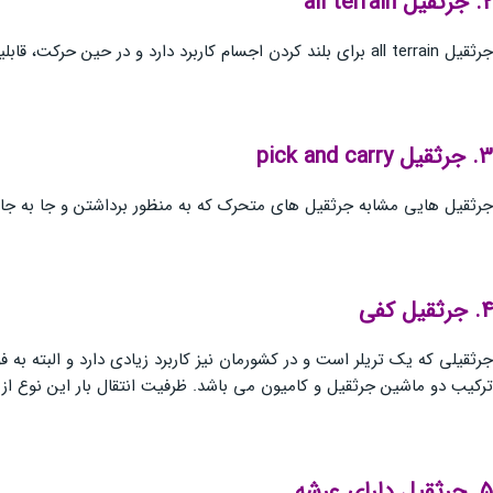
2. جرثقيل
all terrain
جرثقیل all terrain برای بلند کردن اجسام کاربرد دارد و در حین حرکت، قابلیت جا به جایی در جاده را نیز دارد. ظرفیت این نوع از جرثقیل ها، 1200 تن می باشد.
3. جرثقيل
pick and carry
جرثقیل هایی مشابه جرثقیل های متحرک که به منظور برداشتن و جا به جایی 
4. جرثقيل كفي
جرثقیلی که یک تریلر است و در کشورمان نیز کاربرد زیادی دارد و البته ب
ترکیب دو ماشین جرثقیل و کامیون می باشد. ظرفیت انتقال بار این نوع از جرثقیل 
5. جرثقيل داراي عرشه