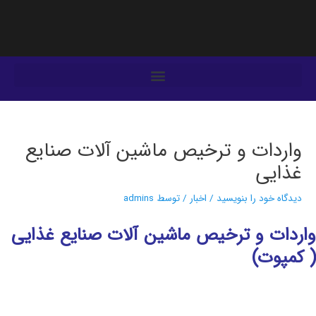
فتن
ه
حتوا
یمایش
وشته‌ها
واردات و ترخیص ماشین آلات صنایع
غذایی
دیدگاه‌ خود را بنویسید
/
اخبار
/ توسط
admins
واردات و ترخیص ماشین آلات صنایع غذایی
( کمپوت)