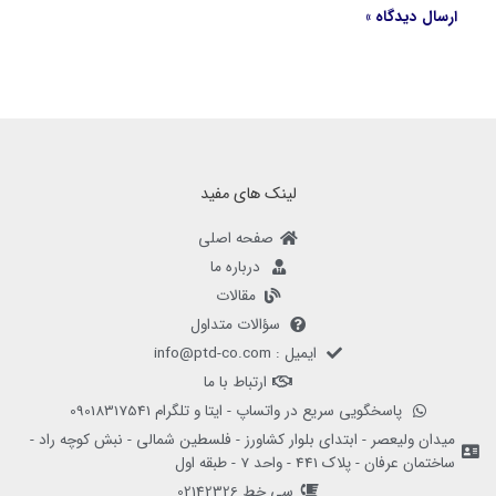
لینک های مفید
صفحه اصلی
درباره ما
مقالات
سؤالات متداول
ایمیل : info@ptd-co.com
ارتباط با ما
پاسخگویی سریع در واتساپ - ایتا و تلگرام 09018317541
میدان ولیعصر - ابتدای بلوار کشاورز - فلسطین شمالی - نبش کوچه راد -
ساختمان عرفان - پلاک 441 - واحد 7 - طبقه اول
سی خط 02142326