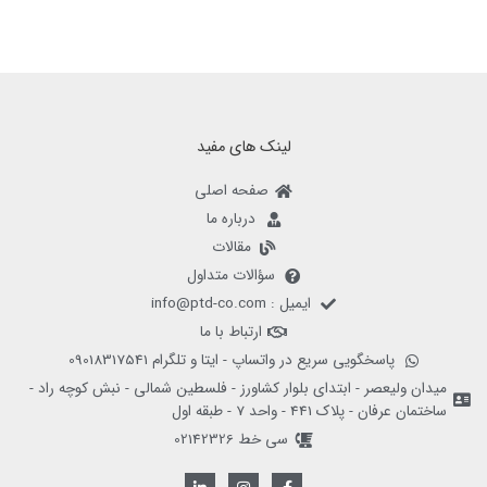
لینک های مفید
صفحه اصلی
درباره ما
مقالات
سؤالات متداول
ایمیل : info@ptd-co.com
ارتباط با ما
پاسخگویی سریع در واتساپ - ایتا و تلگرام 09018317541
میدان ولیعصر - ابتدای بلوار کشاورز - فلسطین شمالی - نبش کوچه راد -
ساختمان عرفان - پلاک 441 - واحد 7 - طبقه اول
سی خط 02142326
L
I
F