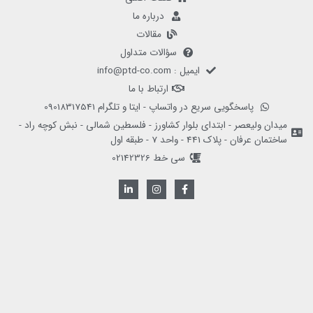
درباره ما
مقالات
سؤالات متداول
ایمیل : info@ptd-co.com
ارتباط با ما
پاسخگویی سریع در واتساپ - ایتا و تلگرام 09018317541
میدان ولیعصر - ابتدای بلوار کشاورز - فلسطین شمالی - نبش کوچه راد -
ساختمان عرفان - پلاک 441 - واحد 7 - طبقه اول
سی خط 02142326
L
I
F
i
n
a
n
s
c
k
t
e
e
a
b
d
g
o
i
r
o
n
a
k
-
m
-
i
f
n