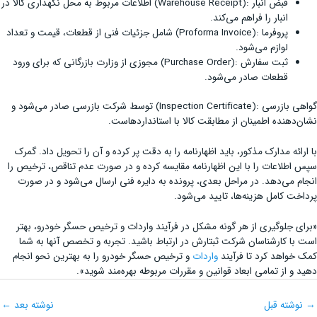
قبض انبار :(Warehouse Receipt) اطلاعات مربوط به محل نگهداری کالا در
انبار را فراهم می‌کند.
پروفرما :(Proforma Invoice) شامل جزئیات فنی از قطعات، قیمت و تعداد
لوازم می‌شود.
ثبت سفارش :(Purchase Order) مجوزی از وزارت بازرگانی که برای ورود
قطعات صادر می‌شود.
گواهی بازرسی :(Inspection Certificate) توسط شرکت بازرسی صادر می‌شود و
نشان‌دهنده اطمینان از مطابقت کالا با استانداردهاست.
با ارائه مدارک مذکور، باید اظهارنامه را به دقت پر کرده و آن را تحویل داد. گمرک
سپس اطلاعات را با این اظهارنامه مقایسه کرده و در صورت عدم تناقص، ترخیص را
انجام می‌دهد. در مراحل بعدی، پرونده به دایره فنی ارسال می‌شود و در صورت
پرداخت کامل هزینه‌ها، تایید می‌شود.
«برای جلوگیری از هر گونه مشکل در فرآیند واردات و ترخیص حسگر خودرو، بهتر
است با کارشناسان شرکت ثبتارش در ارتباط باشید. تجربه و تخصص آنها به شما
کمک خواهد کرد تا فرآیند
واردات
و ترخیص حسگر خودرو را به بهترین نحو انجام
دهید و از تمامی ابعاد قوانین و مقررات مربوطه بهره‌مند شوید».
→
نوشته قبل
نوشته بعد
←