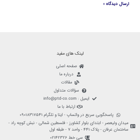
لینک های مفید
صفحه اصلی
درباره ما
مقالات
سؤالات متداول
ایمیل : info@ptd-co.com
ارتباط با ما
پاسخگویی سریع در واتساپ - ایتا و تلگرام 09018317541
میدان ولیعصر - ابتدای بلوار کشاورز - فلسطین شمالی - نبش کوچه راد -
ساختمان عرفان - پلاک 441 - واحد 7 - طبقه اول
سی خط 02142326