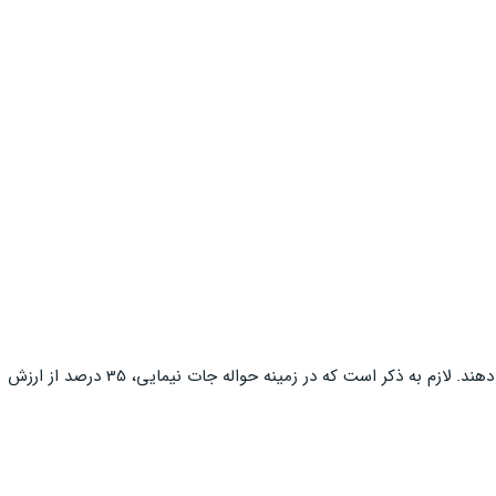
طی این مرحله از واردات ماشین آلات خط تولید مونوفیلامنت، بازرگانان باید اقدام به دریافت مجوز از بانک مرکزی نمایند و حواله‌های لازم را نیز انجام دهند. لازم به ذکر است که در زمینه حواله جات نیمایی، 35 درصد از ارزش