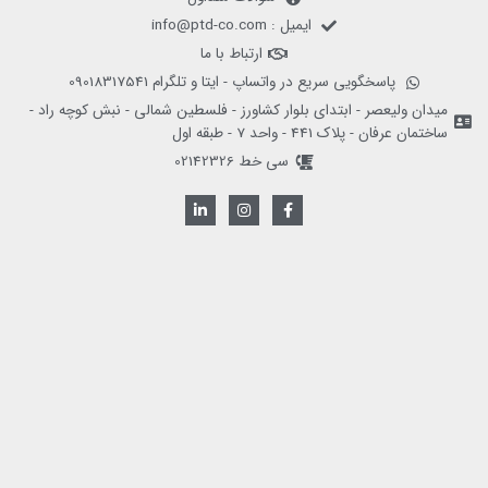
ایمیل : info@ptd-co.com
ارتباط با ما
پاسخگویی سریع در واتساپ - ایتا و تلگرام 09018317541
میدان ولیعصر - ابتدای بلوار کشاورز - فلسطین شمالی - نبش کوچه راد -
ساختمان عرفان - پلاک 441 - واحد 7 - طبقه اول
سی خط 02142326
L
I
F
i
n
a
n
s
c
k
t
e
e
a
b
d
g
o
i
r
o
n
a
k
-
m
-
i
f
n