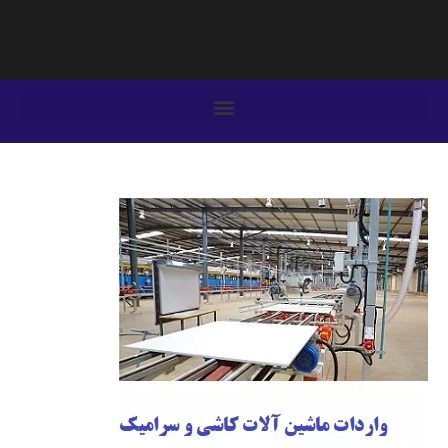
فتن
ه
حتوا
یمایش
وشته‌ها