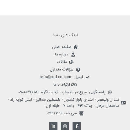
لینک های مفید
صفحه اصلی
درباره ما
مقالات
سؤالات متداول
ایمیل : info@ptd-co.com
ارتباط با ما
پاسخگویی سریع در واتساپ - ایتا و تلگرام 09018317541
میدان ولیعصر - ابتدای بلوار کشاورز - فلسطین شمالی - نبش کوچه راد -
ساختمان عرفان - پلاک 441 - واحد 7 - طبقه اول
سی خط 02142326
L
I
F
i
n
a