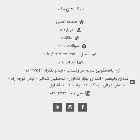
لینک های مفید
صفحه اصلی
درباره ما
مقالات
سؤالات متداول
ایمیل : info@ptd-co.com
ارتباط با ما
پاسخگویی سریع در واتساپ - ایتا و تلگرام 09018317541
میدان ولیعصر - ابتدای بلوار کشاورز - فلسطین شمالی - نبش کوچه راد -
ساختمان عرفان - پلاک 441 - واحد 7 - طبقه اول
سی خط 02142326
L
I
F
i
n
a
n
s
c
k
t
e
e
a
b
d
g
o
i
r
o
n
a
k
-
m
-