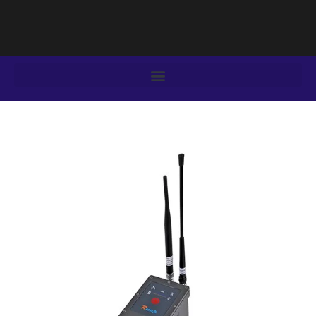
فتن
ه
حتوا
یمایش
وشته‌ها