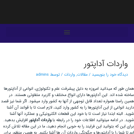
فتن
ه
حتوا
یمایش
وشته‌ها
واردات آداپتور
دیدگاه‌ خود را بنویسید
/
مقالات
,
واردات
/ توسط
admins
همان طور که می­دانید امروزه به دلیل پیشرفت علم و تکنولوژی، انواعی از آداپتورها
ساخته شده اند. این آداپتورها دارای انواع مختلف و کاربرد متفاوتی هستند. در
همین راستا همواره تعداد قابل توجهی از آن­ها به کشور وارد می­شود. اگر شما نیز قصد
دارید انواعی از این آداپتورها را به کشور وارد کنید، لازم است تا با قواعد آن آشنا
شوید. البته ابتدا نیاز است تا با خود این قطعات الکترونیکی و عملکرد آن­ها آشنا
شوید. در ادامه می­توانید اطلاعات خود را در رابطه با
واردات آداپتور
افزایش بدهید.
برای این که بتوانید این فرایند را به خوبی انجام دهید، ما در این مقاله تلاش کرده
ایم تا شما را با آداپتورها و چگونگی واردات آن ها آشنا بکنیم. به همین منظور برای