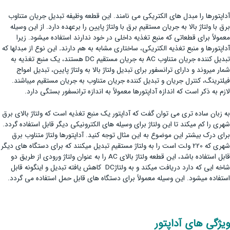
آداپتورها را مبدل های الکتریکی می نامند. این قطعه وظیفه تبدیل جریان متناوب
برق با ولتاژ بالا به جریان مستقیم برق با ولتاژ پایین را برعهده دارد. از این وسیله
معمولاً برای قطعاتی که منبع تغذیه داخلی در خود ندارند استفاده می­شود. زیرا
آداپتورها و منبع تغذیه الکتریکی، ساختاری مشابه به هم دارند
.
این نوع از مبدل­ها که
تبدیل کننده جریان متناوب AC به جریان مستقیم DC هستند، یک منبع تغذیه به
شمار می­روند و دارای ترانسفور برای تبدیل ولتاژ بالا به ولتاژ پایین، تبدیل امواج
فیلترینگ، کنترل جریان و تبدیل کننده جریان متناوب به جریان مستقیم می­باشند.
لازم به ذکر است که اندازه آداپتور­ها معمولاً به اندازه ترانسفور بستگی دارد.
به زبان ساده تری می توان گفت که آداپتور یک منبع تغذیه است که ولتاژ بالای برق
شهری را کم می­کند تا این ولتاژ برای وسیله های الکترونیکی دیگر قابل استفاده گردد.
برای درک بیشتر این موضوع به این مثال توجه کنید. آداپتورها ولتاژ متناوب برق
شهری که 220 ولت است را به ولتاژ مستقیم تبدیل می­کنند که برای دستگاه های دیگر
قابل استفاده باشد، این قطعه ولتاژ بالای AC را به عنوان ولتاژ ورودی از طریق دو
شاخه ایی که دارد دریافت می­کند و به ولتاژDC کاهش یافته تبدیل و اینگونه قابل
استفاده می­شود. این وسیله معمولاً برای دستگاه های قابل حمل استفاده می­ گردد.
ویژگی های آداپتور