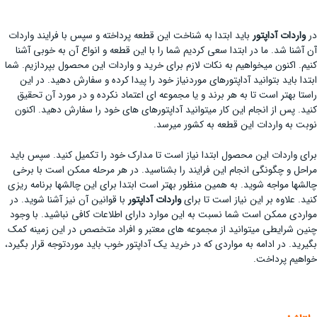
در
واردات آداپتور
باید ابتدا به شناخت این قطعه پرداخته و سپس با فرایند واردات
آن آشنا شد. ما در ابتدا سعی کردیم شما را با این قطعه و انواع آن به خوبی آشنا
کنیم. اکنون می­خواهیم به نکات لازم برای خرید و واردات این محصول بپردازیم. شما
ابتدا باید بتوانید آداپتورهای موردنیاز خود را پیدا کرده و سفارش دهید. در این
راستا بهتر است تا به هر برند و یا مجموعه ای اعتماد نکرده و در مورد آن تحقیق
کنید. پس از انجام این کار می­توانید آداپتورهای های خود را سفارش دهید. اکنون
نوبت به واردات این قطعه به کشور می­رسد.
برای واردات این محصول ابتدا نیاز است تا مدارک خود را تکمیل کنید. سپس باید
مراحل و چگونگی انجام این فرایند را بشناسید. در هر مرحله ممکن است با برخی
چالش­ها مواجه شوید. به همین منظور بهتر است ابتدا برای این چالش­ها برنامه ریزی
کنید. علاوه بر این نیاز است تا برای
واردات آداپتور
با قوانین آن نیز آشنا شوید. در
مواردی ممکن است شما نسبت به این موارد دارای اطلاعات کافی نباشید. با وجود
چنین شرایطی می­توانید از مجموعه های معتبر و افراد متخصص در این زمینه کمک
بگیرید. در ادامه به مواردی که در خرید یک آداپتور خوب باید موردتوجه قرار بگیرد،
خواهیم پرداخت.