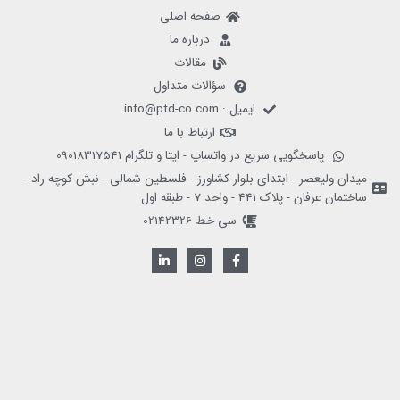
صفحه اصلی
درباره ما
مقالات
سؤالات متداول
ایمیل : info@ptd-co.com
ارتباط با ما
پاسخگویی سریع در واتساپ - ایتا و تلگرام 09018317541
میدان ولیعصر - ابتدای بلوار کشاورز - فلسطین شمالی - نبش کوچه راد -
ساختمان عرفان - پلاک 441 - واحد 7 - طبقه اول
سی خط 02142326
L
I
F
i
n
a
n
s
c
k
t
e
e
a
b
d
g
o
i
r
o
n
a
k
-
m
-
i
f
n