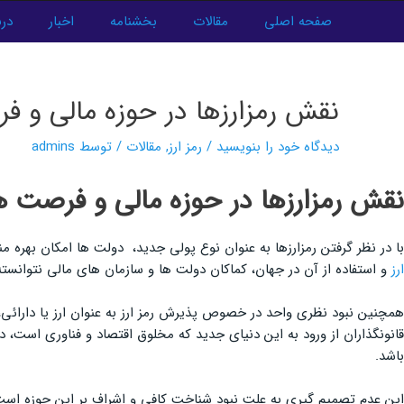
فتن
صفحه اصلی
مقالات
بخشنامه
اخبار
درب
ه
پیمایش
حتوا
نوشته‌ها
نقش رمزارزها در حوزه مالی و ف
دیدگاه‌ خود را بنویسید
/
رمز ارز
,
مقالات
/ توسط
admins
نقش رمزارزها در حوزه مالی و فرصت ه
با در نظر گرفتن رمزارزها به عنوان نوع پولی جدید، دولت ها امکان بهر
ارز
و استفاده از آن در جهان، کماکان دولت ها و سازمان های مالی نتوانست
همچنین نبود نظری واحد در خصوص پذیرش رمز ارز به عنوان ارز یا دارائی
قانونگذاران از ورود به این دنیای جدید که مخلوق اقتصاد و فناوری است، 
باشد.
این عدم تصمیم گیری به علت نبود شناخت کافی و اشراف بر این حوزه 