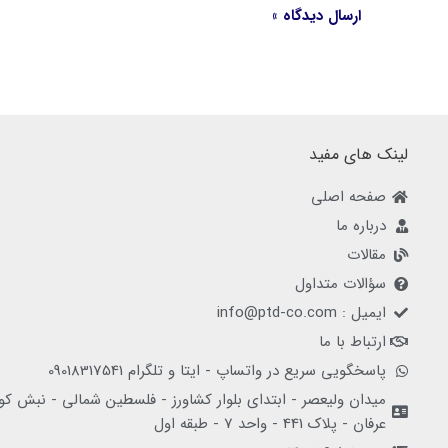
لینک های مفید
صفحه اصلی
درباره ما
مقالات
سؤالات متداول
ایمیل : info@ptd-co.com
ارتباط با ما
پاسخگویی سریع در واتساپ - ایتا و تلگرام 09018317541
میدان ولیعصر - ابتدای بلوار کشاورز - فلسطین شمالی - نبش کو
عرفان - پلاک 441 - واحد 7 - طبقه اول