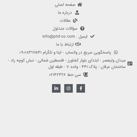
صفحه اصلی
درباره ما
مقالات
سؤالات متداول
ایمیل : info@ptd-co.com
ارتباط با ما
پاسخگویی سریع در واتساپ - ایتا و تلگرام 09018317541
میدان ولیعصر - ابتدای بلوار کشاورز - فلسطین شمالی - نبش کوچه راد -
ساختمان عرفان - پلاک 441 - واحد 7 - طبقه اول
سی خط 02142326
L
I
F
i
n
a
n
s
c
k
t
e
e
a
b
d
g
o
i
r
o
n
a
k
-
m
-
i
f
n