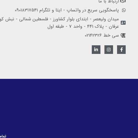
ارتباط با ما
پاسخگویی سریع در واتساپ - ایتا و تلگرام 09018317541
میدان ولیعصر - ابتدای بلوار کشاورز - فلسطین شمالی - نبش کو
عرفان - پلاک 441 - واحد 7 - طبقه اول
سی خط 02142326
L
I
F
i
n
a
n
s
c
k
t
e
e
a
b
d
g
o
i
r
o
n
a
k
-
m
-
i
f
n
تمام