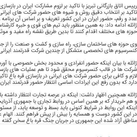
رییس اتاق بازرگانی تبریز با تاکید بر لزوم مشارکت ایران در ب
تاکید بر انتخاب دقیق روش و شیوه های حضور شرکت های ایرانی د
عدد و رقم، حضور ایران در این کشور تعریف و بر اساس آن برنامه ر
ژائله ادامه داد: به همین منظور باید تیم های قوی و خبره کارش
حوزه های مختلف اقدام کنند تا بدین طریق نقشه راه مفید و موثر د
وی حوزه های ساختمان سازی، راه سازی و کشت و صنعت را از جمله ن
کنسرسیوم های تخصصی متشکل از چندین شرکت قدرتمند ایرانی و ب
ژائله با بیان اینکه حضور انفرادی و محدود بخش خصوصی با آورده ه
شرکت ها در قالب کنسرسیوم محقق شود تا هم عملیات های بازسازی
لازم و کافی برای حضور شرکت های ایرانی در بازسازی قره باغ تاک
دارد که بدون رفع این ایرادات اساسی انتظار حضور قدرتمند ایرا
ژائله همچنین اظهار داشت: اینکه در عرصه تجارت انتظار داشته 
و هم خریدار که بر همین اساس در روابط تجاری با جمهوری آذربایجا
اینکه این روابط در شرایط کنونی باید بسط و توسعه یابد، از م
در این کشور دوست و همسایه را بیش از پیش فراهم کنند. الهام ع
مناطق آزاد شده این جمهوری در جریان جنگ قره باغ سخن گفته 