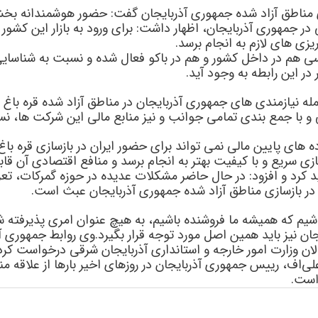
ازسازی مناطق آزاد شده جمهوری آذربایجان گفت: حضور هوشمندانه
ر جمهوری آذربایجان، اظهار داشت: برای ورود به بازار این کش
یزی های لازم به انجام برسد.
ناسی هم در داخل کشور و هم در باکو فعال شده و نسبت به شناسا
ر این رابطه به وجود آید.
یازمندی های جمهوری آذربایجان در مناطق آزاد شده قره باغ اعلام
ا جمع بندی تمامی جوانب و نیز منابع مالی این شرکت ها، نسبت
ای پایین مالی نمی تواند برای حضور ایران در بازسازی قره باغ م
 سریع و با کیفیت بهتر به انجام برسد و منافع اقتصادی آن قاب
ید کرد و افزود: در حال حاضر مشکلات عدیده در حوزه گمرکات، تع
ن در بازسازی مناطق آزاد شده جمهوری آذربایجان عبث است.
باشیم که همیشه ما فروشنده باشیم، به هیچ عنوان امری پذیرفته
ن نیز باید همین اصل مورد توجه قرار بگیرد.وی روابط جمهوری آذرب
سئولان وزارت امور خارجه و استانداری آذربایجان شرقی درخواس
لی‌اف، رییس جمهوری آذربایجان در روزهای اخیر بارها از علاقه
است.