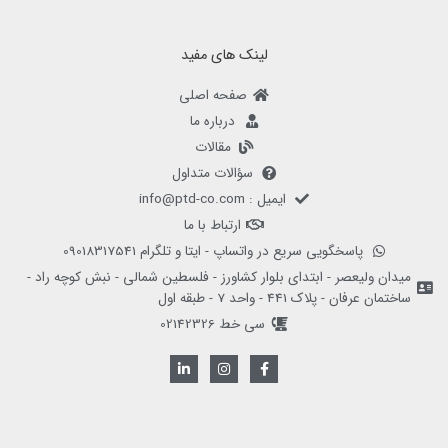
لینک های مفید
صفحه اصلی
درباره ما
مقالات
سؤالات متداول
ایمیل : info@ptd-co.com
ارتباط با ما
پاسخگویی سریع در واتساپ - ایتا و تلگرام 09018317541
میدان ولیعصر - ابتدای بلوار کشاورز - فلسطین شمالی - نبش کوچه راد -
ساختمان عرفان - پلاک 441 - واحد 7 - طبقه اول
سی خط 02142326
L
I
F
i
n
a
n
s
c
k
t
e
e
a
b
d
g
o
i
r
o