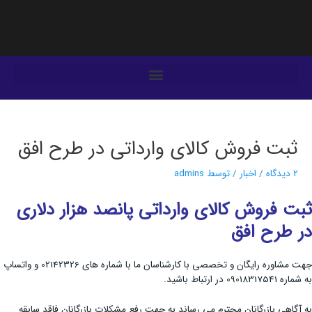
فتن
ه
حتوا
یمایش
وشته‌ها
ثبت فروش کالای وارداتی در طرح افق
2 دیدگاه
/
اخبار
/ توسط
admins
ثبت فروش کالای وارداتی پانصد هزار دلاری
در طرح افق
جهت مشاوره رایگان و تخصصی با کارشناسان ما با شماره های 02142326 و واتساپ
به شماره 09018317541 در ارتباط باشید.
به آگاهی بازرگانان محترم می رساند به جهت رفع مشکلات بازرگانان فاقد سابقه