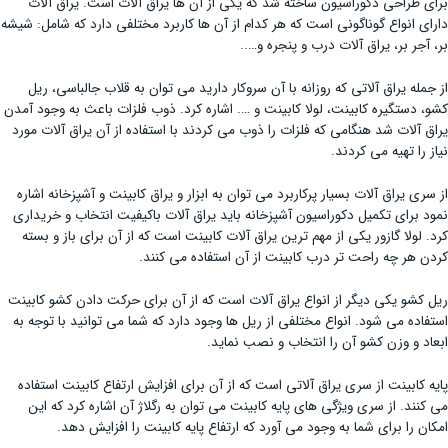
برای طراحی دکوراسیون ساخته شد که یکی از آن ها یراق آلات است. یراق آلات
دارای انواع گوناگونی است که هر کدام از آن ها کاربرد مختلفی دارد که شامل: شیشه
بر، آجر بر، یراق آلات درب و پنجره و…..
از جمله یراق آلاتی که روزانه با آن سروکار دارید می توان به قلاب جالباسی، ریل
کشو، دستگیره کابینت، لولا کابینت و …. اشاره کرد. ذوب فلزات باعث به وجود آمدن
یراق آلات شد هنگامی که فلزات را ذوب می کردند با استفاده از آن یراق آلات مورد
نیاز را تهیه می کردند.
از سری یراق آلات بسیار پرکاربرد می توان به ابزار و یراق کابینت و آشپزخانه اشاره
نمود برای تکمیل دکوراسیون آشپزخانه باید یراق آلات باکیفیت انتخاب و خریداری
کرد. لولا گازور یکی از مهم ترین یراق آلات کابینت است که از آن برای باز و بسته
کردن هر چه راحت تر درب کابینت از آن استفاده می کنند.
ریل کشو یکی دیگر از انواع یراق آلات است که از آن برای حرکت دادن کشو کابینت
استفاده می شود. انواع مختلفی از ریل ها وجود دارد که شما می توانید با توجه به
ابعاد و وزن کشو آن را انتخاب و نصب نماید.
پایه کابینت از سری یراق آلاتی است که از آن برای افزایش ارتفاع کابینت استفاده
می کنند. از سری ویژگی های پایه کابینت می توان به رگلاژ آن اشاره کرد که این
امکان را برای شما به وجود می آورد که ارتفاع پایه کابینت را افزایش دهد.