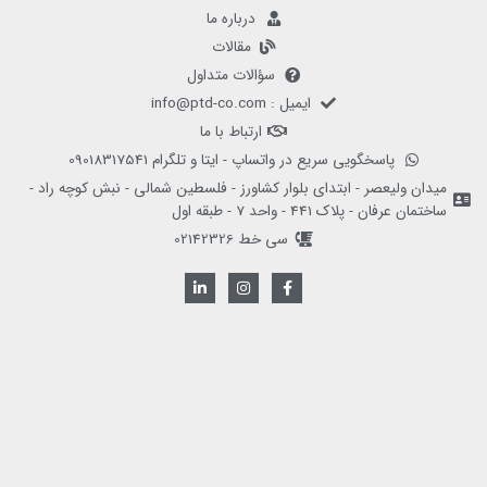
درباره ما
مقالات
سؤالات متداول
ایمیل : info@ptd-co.com
ارتباط با ما
پاسخگویی سریع در واتساپ - ایتا و تلگرام 09018317541
میدان ولیعصر - ابتدای بلوار کشاورز - فلسطین شمالی - نبش کوچه راد -
ساختمان عرفان - پلاک 441 - واحد 7 - طبقه اول
سی خط 02142326
L
I
F
i
n
a
n
s
c
k
t
e
e
a
b
d
g
o
i
r
o
n
a
k
-
m
-
i
f
n