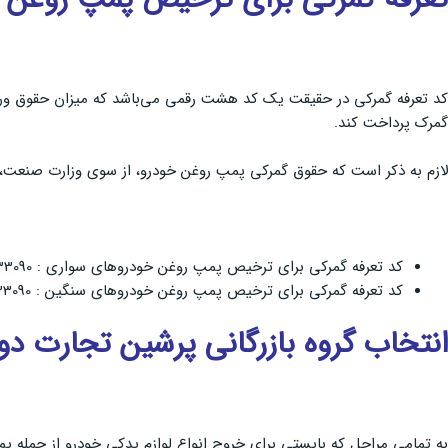
کد تعرفه گمرکی در حقیقت یک کد هشت رقمی می‌باشد که میزان حقوق ورودی 
گمرک پرداخت کند.
لازم به ذکر است که حقوق گمرکی پمپ روغن خودرو، از سوی وزارت صنعت، معدن و تجارت برابر با 4 درصد تعیین شده است. در ادامه به کد تعرفه گمرکی جهت ترخیص پ
کد تعرفه گمرکی برای ترخیص پمپ روغن خودروهای سواری : 84133090
کد تعرفه گمرکی برای ترخیص پمپ روغن خودروهای سنگین : 84133090
انتخاب گروه بازرگانی پرشین تجارت د
به تمامی مراحل که بایستی برای خروج انواع لوازم یدکی خودرو از جمله پ