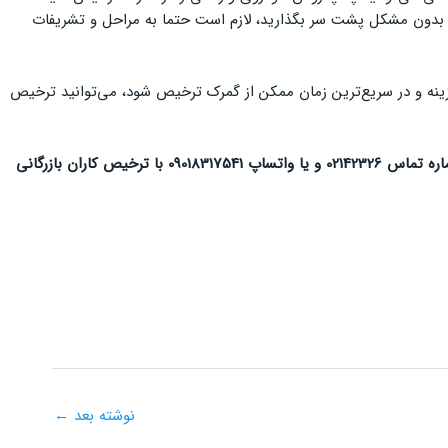
بدون مشکل پشت سر بگذارید، لازم است حتما به مراحل و تشریفات
زینه و در سریع‌ترین زمان ممکن از گمرک ترخیص شود، می‌توانید ترخیص
در صورتی که مایل هستید پیش از دریافت خدمات، ابتدا در زمینه ترخیص کالا از جمله لوازم یدکی خودرو مشاوره دریافت کنید، می‌توانید از طریق شماره تماس 02142326 و یا واتساپ 09018317541 با ترخیص کاران بازرگانی
نوشته بعد
←