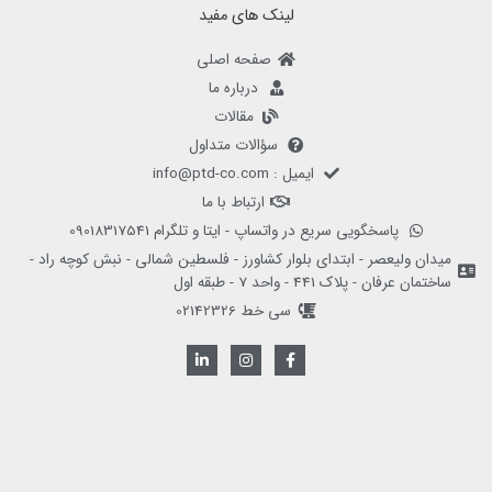
لینک های مفید
صفحه اصلی
درباره ما
مقالات
سؤالات متداول
ایمیل : info@ptd-co.com
ارتباط با ما
پاسخگویی سریع در واتساپ - ایتا و تلگرام 09018317541
میدان ولیعصر - ابتدای بلوار کشاورز - فلسطین شمالی - نبش کوچه راد -
ساختمان عرفان - پلاک 441 - واحد 7 - طبقه اول
سی خط 02142326
L
I
F
i
n
a
n
s
c
k
t
e
e
a
b
d
g
o
i
r
o
n
a
k
-
m
-
i
f