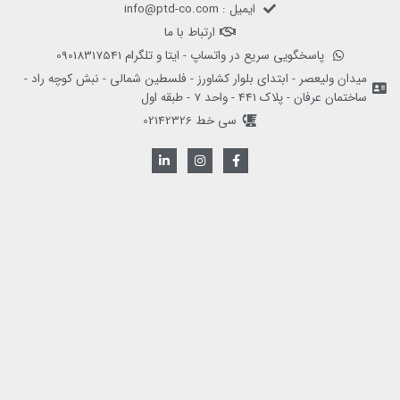
ایمیل : info@ptd-co.com
ارتباط با ما
پاسخگویی سریع در واتساپ - ایتا و تلگرام 09018317541
میدان ولیعصر - ابتدای بلوار کشاورز - فلسطین شمالی - نبش کوچه راد -
ساختمان عرفان - پلاک 441 - واحد 7 - طبقه اول
سی خط 02142326
L
I
F
i
n
a
n
s
c
k
t
e
e
a
b
d
g
o
i
r
o
n
a
k
-
m
-
i
f
n