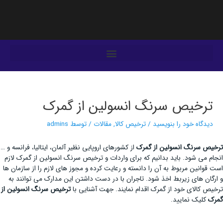
فتن
ه
حتوا
یمایش
وشته‌ها
ترخیص سرنگ انسولین از گمرک
دیدگاه‌ خود را بنویسید
/
ترخیص کالا
,
مقالات
/ توسط
admins
ترخیص سرنگ انسولین از گمرک
از کشورهای اروپایی نظیر آلمان، ایتالیا، فرانسه و …
انجام می شود. باید بدانیم که برای واردات و ترخیص سرنگ انسولین از گمرک لازم
است قوانین مربوط به آن را دانسته و رعایت کرده و مجوز های لازم را از سازمان ها
و ارگان های زیربط اخذ شود. تاجران با در دست داشتن این مدارک می توانند به
ترخیص کالای خود از گمرک اقدام نمایند. جهت آشنایی با
ترخیص سرنگ انسولین از
گمرک
کلیک نمایید.