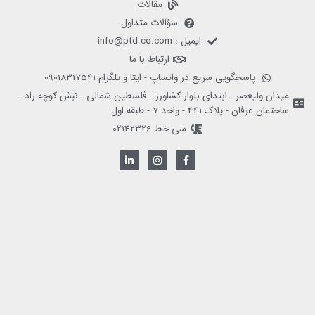
مقالات
سؤالات متداول
ایمیل : info@ptd-co.com
ارتباط با ما
پاسخگویی سریع در واتساپ - ایتا و تلگرام 09018317541
میدان ولیعصر - ابتدای بلوار کشاورز - فلسطین شمالی - نبش کوچه راد -
ساختمان عرفان - پلاک 441 - واحد 7 - طبقه اول
سی خط 02142326
L
I
F
i
n
a
n
s
c
k
t
e
e
a
b
d
g
o
i
r
o
n
a
k
-
m
-
i
f
n