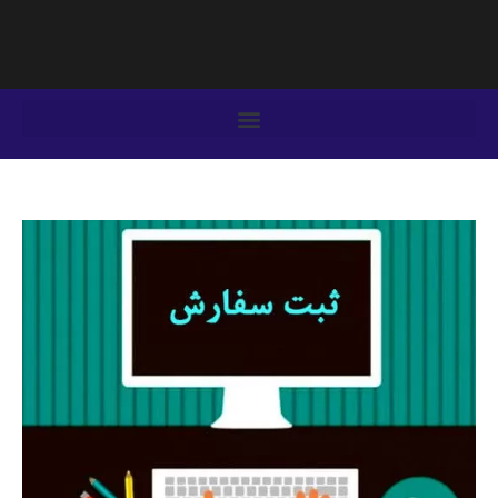
فتن
ه
حتوا
یمایش
وشته‌ها