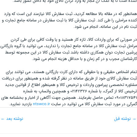
کننده است تا به کمک آن مجاز به وارد کردن کالای خود به داخل کشور باشد.
همانطور که در مقاله بالا مطالعه کردید، ثبت سفارش کالا نیازمند این است که وارد
کننده مراحلی را طی کند. ثبت سفارش کالا با ثبت سفارش در سامانه جامع تجارت و
ثبت نام در این سامانه، انجام می شود.
در صورتی که برای واردات کالا، تازه کار هستید و یا وقت کافی برای طی کردن
مراحل ثبت سفارش کالا در سامانه جامع تجارت را ندارید، می توانید با گروه بازرگانی
پرشین تجارت دوان همکاری داشته باشد.ثبت سفارش کالا در این مجموعه توسط
کارشناسان مجرب و در کم زمان و با حداقل هزینه انجام می شود.
تمام اشخاص حقیقی و یا حقوقی که دارای کارت بازرگانی هستند، می توانند برای
ثبت سفارش کالای خود از طریق سامانه در نظر گرفته شده و همینطور برای دریافت
مشاوره تخصصی پیرامون واردات و ترخیص کالا و همینطور اطلاع از قوانین جدید
ترخیص کالا از گمرک، با شماره 02142326 و همچنین واتساپ به شماره
09018317541 تماس حاصل بفرمایند. همچنین جهت آگاهی از اخبار و بخشنامه های
گمرکی در مورد ثبت سفارش کالا می توانید در سایت
ntswco.ir
بازدید نمایید.
→
نوشته قبل
نوشته بعد
←