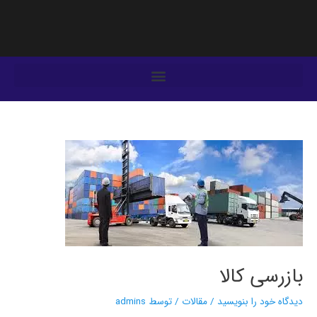
فتن
ه
حتوا
یمایش
وشته‌ها
بازرسی کالا
دیدگاه‌ خود را بنویسید
/
مقالات
/ توسط
admins