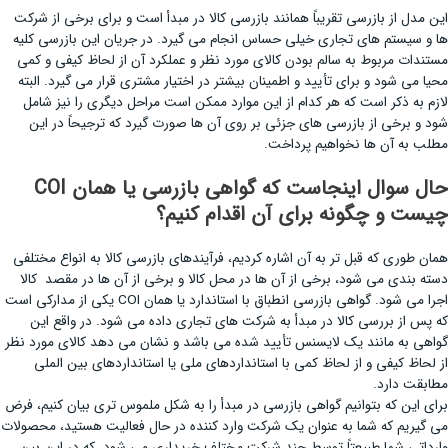
این مدل از بازرسی تقریباً همانند بازرسی کالا در مبدأ است و برای برخی از شرکت
ها و سیستم های تجاری خیلی حساس انجام می گیرد. در جریان این بازرسی کلیه
مستندات مربوط به سالم بودن کالای مورد نظر و عملکرد آن از لحاظ کیفی و کمی
محیا می شود و برای تأیید و اطمینان بیشتر در اختیار مشتری قرار می گیرد. البته
لازم به ذکر است که هر کدام از این موارد ممکن است مراحل دیگری را نیز شامل
شود و برخی از بازرسی های جزئی بر روی آن ها صورت گیرد که ترجیحاً در این
مطلب به آن ها نخواهیم پرداخت.
حال سوال اینجاست که گواهی بازرسی یا همان COI
چیست و چگونه برای آن اقدام کنیم؟
همان طوری که قبل تر به آن اشاره کردیم، فرآیندهای بازرسی کالا به انواع مختلفی
دسته بندی می شود، برخی از آن ها در محل کالا و برخی از آن ها در مقصد کالا
اجرا می شود. گواهی بازرسی انطباق با استاندارد یا همان COI یکی از مدارکی است
که پس از بررسی کالا در مبدأ به شرکت های تجاری داده می شود. در واقع این
گواهی به مانند یک لایسنس تأیید شده می باشد و نشان می دهد کالای مورد نظر
از لحاظ کیفی و از لحاظ کمی با استانداردهای ملی یا استانداردهای بین الملی
مطابقت دارد.
برای این که بتوانیم گواهی بازرسی در مبدأ را به شکل ملموس تری بیان کنیم، فرض
می گیریم که شما به عنوان یک شرکت وارد کننده در حال فعالیت هستید، محصولات
وارداتی شما طبیعتاً توسط چند شرکت مختلف خریداری می شود، که در این بین