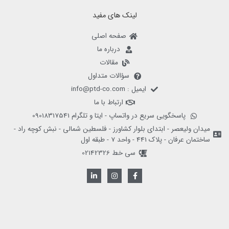
لینک های مفید
صفحه اصلی
درباره ما
مقالات
سؤالات متداول
ایمیل : info@ptd-co.com
ارتباط با ما
پاسخگویی سریع در واتساپ - ایتا و تلگرام 09018317541
میدان ولیعصر - ابتدای بلوار کشاورز - فلسطین شمالی - نبش کوچه راد -
ساختمان عرفان - پلاک 441 - واحد 7 - طبقه اول
سی خط 02142326
L
I
F
i
n
a
n
s
c
k
t
e
e
a
b
d
g
o
i
r
o
n
a
k