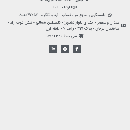
ارتباط با ما
پاسخگویی سریع در واتساپ - ایتا و تلگرام 09018317541
میدان ولیعصر - ابتدای بلوار کشاورز - فلسطین شمالی - نبش کوچه راد -
ساختمان عرفان - پلاک 441 - واحد 7 - طبقه اول
سی خط 02142326
L
I
F
i
n
a
n
s
c
k
t
e
e
a
b
d
g
o
i
r
o
n
a
k
-
m
-
i
f
n