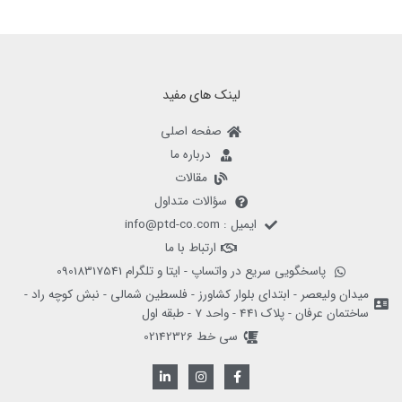
لینک های مفید
صفحه اصلی
درباره ما
مقالات
سؤالات متداول
ایمیل : info@ptd-co.com
ارتباط با ما
پاسخگویی سریع در واتساپ - ایتا و تلگرام 09018317541
میدان ولیعصر - ابتدای بلوار کشاورز - فلسطین شمالی - نبش کوچه راد -
ساختمان عرفان - پلاک 441 - واحد 7 - طبقه اول
سی خط 02142326
L
I
F
i
n
a
n
s
c