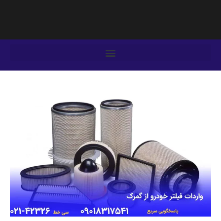
فتن
ه
حتوا
یمایش
وشته‌ها