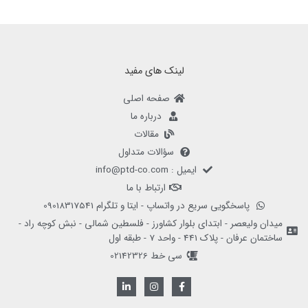
لینک های مفید
صفحه اصلی
درباره ما
مقالات
سؤالات متداول
ایمیل : info@ptd-co.com
ارتباط با ما
پاسخگویی سریع در واتساپ - ایتا و تلگرام 09018317541
میدان ولیعصر - ابتدای بلوار کشاورز - فلسطین شمالی - نبش کوچه راد -
ساختمان عرفان - پلاک 441 - واحد 7 - طبقه اول
سی خط 02142326
L
I
F
i
n
a
n
s
c