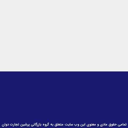
k
t
e
e
a
b
d
g
o
i
r
o
n
a
k
-
m
-
i
f
n
تمامی حقوق مادی و معنوی این وب سایت متعلق به گروه بازرگانی پرشین تجارت دوان