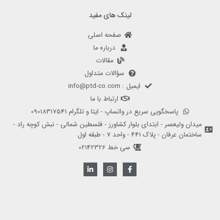
لینک های مفید
صفحه اصلی
درباره ما
مقالات
سؤالات متداول
ایمیل : info@ptd-co.com
ارتباط با ما
پاسخگویی سریع در واتساپ - ایتا و تلگرام 09018317541
میدان ولیعصر - ابتدای بلوار کشاورز - فلسطین شمالی - نبش کوچه راد -
ساختمان عرفان - پلاک 441 - واحد 7 - طبقه اول
سی خط 02142326
L
I
F
i
n
a
n
s
c
k
t
e
e
a
b
d
g
o
i
r
o
n
a
k