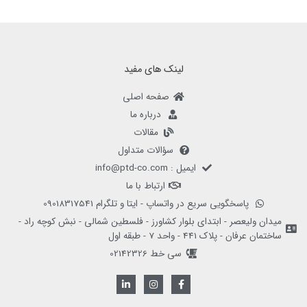
لینک های مفید
صفحه اصلی
درباره ما
مقالات
سؤالات متداول
ایمیل : info@ptd-co.com
ارتباط با ما
پاسخگویی سریع در واتساپ - ایتا و تلگرام 09018317541
میدان ولیعصر - ابتدای بلوار کشاورز - فلسطین شمالی - نبش کوچه راد -
ساختمان عرفان - پلاک 441 - واحد 7 - طبقه اول
سی خط 02142326
L
I
F
i
n
a
n
s
c