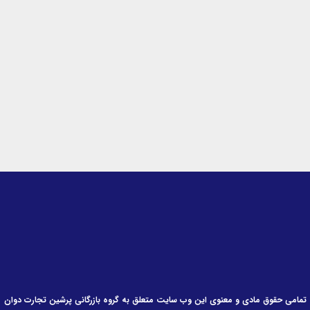
k
t
e
e
a
b
d
g
o
i
r
o
n
a
k
-
m
-
i
f
n
تمامی حقوق مادی و معنوی این وب سایت متعلق به گروه بازرگانی پرشین تجارت دوان