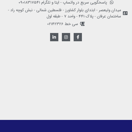
پاسخگویی سریع در واتساپ - ایتا و تلگرام 09018317541
میدان ولیعصر - ابتدای بلوار کشاورز - فلسطین شمالی - نبش کوچه راد -
ساختمان عرفان - پلاک 441 - واحد 7 - طبقه اول
سی خط 02142326
L
I
F
i
n
a
n
s
c
k
t
e
e
a
b
d
g
o
i
r
o
n
a
k
-
m
-
i
f
n