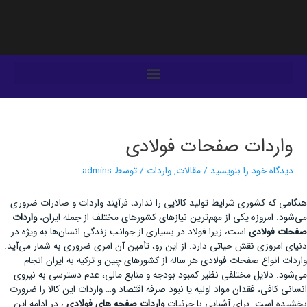
فتن
ه
حتوا
یمایش
وشته‌ها
واردات صفحات فولادی
دیدگاه‌ خود را بنویسید
/
مقالات
,
واردات
/ توسط
admins
هنگامی که کشوری شرایط تولید کالایی را ندارد، فرآیند واردات و صادرات ضروری
می‌شود. امروزه یکی از مهم‌ترین نیازهای کشورهای مختلف از جمله ایران،
واردات
صفحات فولادی
است، زیرا فولاد در بسیاری از جوانب زندگی انسان‌ها به ویژه در
دنیای امروزی نقش حیاتی دارد. از این رو، تأمین آن امری ضروری به شمار می‌آید.
واردات انواع صفحات فولادی هر ساله از کشورهای چین و ترکیه به ایران انجام
می‌شود. دلایل مختلفی نظیر کمبود بودجه و منابع مالی، عدم دسترسی به نیروی
انسانی کافی، فقدان مواد اولیه یا نبود صرفه اقتصاد و… واردات این کالا را ضرورت
بخشیده است. برای آشنایی با جزئیات
واردات صفحه های فولادی
، در ادامه این