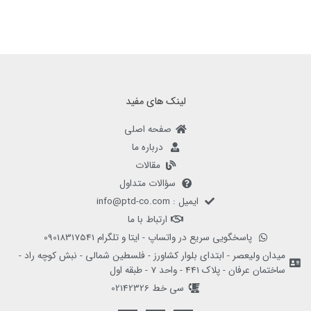
لینک های مفید
صفحه اصلی
درباره ما
مقالات
سؤالات متداول
ایمیل : info@ptd-co.com
ارتباط با ما
پاسخگویی سریع در واتساپ - ایتا و تلگرام 09018317541
میدان ولیعصر - ابتدای بلوار کشاورز - فلسطین شمالی - نبش کوچه راد -
ساختمان عرفان - پلاک 441 - واحد 7 - طبقه اول
سی خط 02142326