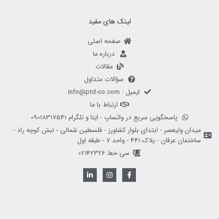
لینک های مفید
صفحه اصلی
درباره ما
مقالات
سؤالات متداول
ایمیل : info@ptd-co.com
ارتباط با ما
پاسخگویی سریع در واتساپ - ایتا و تلگرام 09018317541
میدان ولیعصر - ابتدای بلوار کشاورز - فلسطین شمالی - نبش کوچه راد -
ساختمان عرفان - پلاک 441 - واحد 7 - طبقه اول
سی خط 02142326
L
I
F
i
n
a
n
s
c
k
t
e
e
a
b
d
g
o
i
r
o
n
a
k