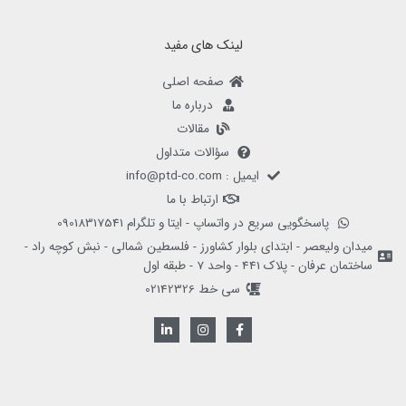
لینک های مفید
صفحه اصلی
درباره ما
مقالات
سؤالات متداول
ایمیل : info@ptd-co.com
ارتباط با ما
پاسخگویی سریع در واتساپ - ایتا و تلگرام 09018317541
میدان ولیعصر - ابتدای بلوار کشاورز - فلسطین شمالی - نبش کوچه راد -
ساختمان عرفان - پلاک 441 - واحد 7 - طبقه اول
سی خط 02142326
L
I
F
i
n
a
n
s
c
k
t
e
e
a
b
d
g
o
i
r
o