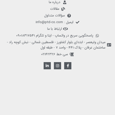
درباره ما
مقالات
سؤالات متداول
ایمیل : info@ptd-co.com
ارتباط با ما
پاسخگویی سریع در واتساپ - ایتا و تلگرام 09018317541
میدان ولیعصر - ابتدای بلوار کشاورز - فلسطین شمالی - نبش کوچه راد -
ساختمان عرفان - پلاک 441 - واحد 7 - طبقه اول
سی خط 02142326
L
I
F
i
n
a
n
s
c
k
t
e
e
a
b
d
g
o
i
r
o
n
a
k
-
m
-
i
f
n