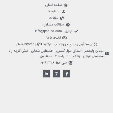
صفحه اصلی
درباره ما
مقالات
سؤالات متداول
ایمیل : info@ptd-co.com
ارتباط با ما
پاسخگویی سریع در واتساپ - ایتا و تلگرام 09018317541
میدان ولیعصر - ابتدای بلوار کشاورز - فلسطین شمالی - نبش کوچه راد -
ساختمان عرفان - پلاک 441 - واحد 7 - طبقه اول
سی خط 02142326
L
I
F
i
n
a
n
s
c
k
t
e
e
a
b
d
g
o
i
r
o
n
a
k
-
m
-
i
f
n