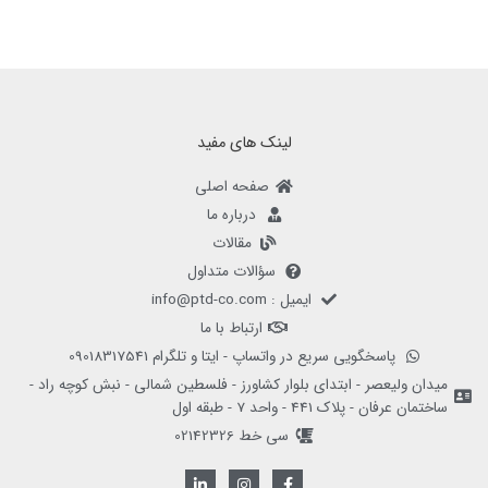
لینک های مفید
صفحه اصلی
درباره ما
مقالات
سؤالات متداول
ایمیل : info@ptd-co.com
ارتباط با ما
پاسخگویی سریع در واتساپ - ایتا و تلگرام 09018317541
میدان ولیعصر - ابتدای بلوار کشاورز - فلسطین شمالی - نبش کوچه راد -
ساختمان عرفان - پلاک 441 - واحد 7 - طبقه اول
سی خط 02142326
L
I
F