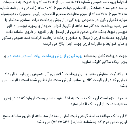
احتراماً پیرو نامه عمومی شماره 00/110421 مورخ 1400/4/14 و با عنایت به تصمیمات
جلسه دهم ستاد هماهنگی اقتصادی دولت مورخ 1400/7/4 ( ابلاغی طی نامه شماره
71718 مورخ 1400/7/10 از سوی معاونت محترم اقتصادی رئیس جمهور) ، بدینوسیله
موارد تکمیلی ذیل در خصوص بهبه گیری از روش پرداخت برات اسنادی مدتدار با
سر رسید پرداخت حداکثر سه ماهه از تاریخ قبولی خریدار یا پذیره نویسی / ظهر
نویسی تویط بانک عامل ضمن تأمین ارز ازمحل بازار ثانویه از طریق سامانه نظام
یکپارچه معاملات ارزی ( نیما) به منظور واردات با رعایت الزامات نامه عمومی مذکور
و سایر ضوابط و مقررات ارزی جهت اجرا ابلاغ می گردد:
جهت دریافت کامل بخشنامه
بهره گیری از روش پرداخت برات اسنادی مدت دار
بر
روی لینک مذکور کلیک نمایید.
1- ارائه ثبت سفارش معتبر با نوع پرداخت ” اعتباری ” و همچنین پروفرما / قرارداد
تجاری که در آن قیمت کالا بر اساس فروش مدت دار تنظیم شده است ؛ الزامی می
باشد.
تبصره : لازم است آن بانک نسبت به اخذ تعهد نامه پیوست ار وارد کننده در زمان
مطالبه خدمت از آن بانک اقدام نماید.
2-آن بانک موظف به اخذ گواهی ثبت آماری مدتدار سه ماهه از طریق سامانه جامع
ارزی ضمن درج کد بخشنامه شماره ( 5475539) می باشد.