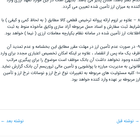
کدام کمتر باشد، امکان پذیر می باشد. بدیهی است در این موارد تعهد ارزی وارد
کننده به میزان ارز تأمین شده تعیین می گردد.
8 – علاوه بر لزوم ارائه پروانه ترخیص قطعی کالا مطابق ( به لحاظ کمی و کیفی ) با
شرایط ثبت سفارش و اسناد حمل مربوطه آزاد سازی وثایق مأخوذه منوط به ثبت
اطلاعات ارز تأمین شده در سامانه نظام یکپارچه معاملات ارزی ( نیما ) خواهد بود.
9- در صورت عدم تأمین ارز در مهلت مقرر مطابق این بخشنامه و عدم تمدید آن
ظرف یک ماه پس از انقضاء ، علاوه بر اینکه امکان تخصیص اعتباری مجدد برای وارد
کننده وجود نخواهد داشت آن بانک موظف است موضوع را برای پیگیری مراتب
قانونی به مدیریت مبارزه با پولشویی و تأمین مالی تروریسم آن بانک گزارش نماید.
10- کلیه مسئولیت های مربوطه به تغییرات نوع نرخ ارز و نوسانات نرخ ارز و تأمین
ارز مربوطه بر عهده وارد کننده خواهد بود.
→
نوشته قبل
نوشته بعد
←