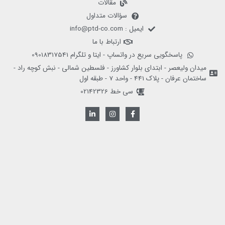
مقالات
سؤالات متداول
ایمیل : info@ptd-co.com
ارتباط با ما
پاسخگویی سریع در واتساپ - ایتا و تلگرام 09018317541
میدان ولیعصر - ابتدای بلوار کشاورز - فلسطین شمالی - نبش کوچه راد -
ساختمان عرفان - پلاک 441 - واحد 7 - طبقه اول
سی خط 02142326
L
I
F
i
n
a
n
s
c
k
t
e
e
a
b
d
g
o
i
r
o
n
a
k
-
m
-
i
f
n