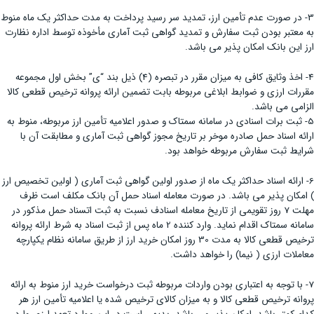
3- در صورت عدم تأمین ارز، تمدید سر رسید پرداخت به مدت حداکثر یک ماه منوط
به معتبر بودن ثبت سفارش و تمدید گواهی ثبت آماری مأخوذه توسط اداره نظارت
ارز این بانک امکان پذیر می باشد.
4- اخذ وثایق کافی به میزان مقرر در تبصره (4) ذیل بند “ی” بخش اول مجموعه
مقررات ارزی و ضوابط ابلاغی مربوطه بابت تضمین ارائه پروانه ترخیص قطعی کالا
الزامی می باشد.
5- ثبت برات اسنادی در سامانه سمتاک و صدور اعلامیه تأمین ارز مربوطه، منوط به
ارائه اسناد حمل صادره موخر بر تاریخ مجوز گواهی ثبت آماری و مطابقت آن با
شرایط ثبت سفارش مربوطه خواهد بود.
6- ارائه اسناد حداکثر یک ماه از صدور اولین گواهی ثبت آماری ( اولین تخصیص ارز
) امکان پذیر می باشد. در صورت معامله اسناد حمل آن بانک مکلف است ظرف
مهلت 7 روز تقویمی از تاریخ معامله اسنادف نسبت به ثبت اتسناد حمل مذکور در
سامانه سمتاک اقدام نماید. وارد کننده 2 ماه پس از ثبت اسناد به شرط ارائه پروانه
ترخیص قطعی کالا به مدت 30 روز امکان خرید ارز از طریق سامانه نظام یکپارچه
معاملات ارزی ( نیما) را خواهد داشت.
7- با توجه به اعتباری بودن واردات مربوطه ثبت درخواست خرید ارز منوط به ارائه
پروانه ترخیص قطعی کالا و به میزان کالای ترخیص شده یا اعلامیه تأمین ارز هر