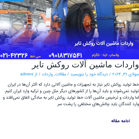
واردات
ردات ماشین آلات روکش تایر
ماشین
آلات
روکش
, 2024
/
دیدگاه‌ خود را بنویسید
/
مقالات
,
واردات
/ از
admins
تایر
ولید روکش تایر نیاز به تجهیزات و ماشین آلاتی دارد که اکثر آن‌ها در ایران
د نمی‌شوند و باید آن‌ها را از کشورهای دیگر مثل چین و ترکیه وارد ایران کنیم.
واردات و ترخیص ماشین آلات خط تولید روکش ‌تایر به سادگی اتفاق نمی‌افتد و
 کنندگان باید چالش‌های مختلفی را پشت سر
ادامه مقاله