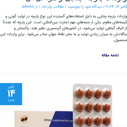
چتایی
و
202
/
دیدگاه‌ خود را بنویسید
/
مقالات
,
واردات
/ از
admins
مراحل
آن
ات پارچه چتایی به دلیل استفاده‌های گسترده این نوع پارچه در تولید گونی و
‌های مقاوم، یکی از جنبه‌های مهم تجارت بین‌المللی است. این پارچه که عمدتاً
لیاف گیاهی تولید می‌شود، در کشورهای گرمسیری نظیر هند، پاکستان و
ادش به میزان زیادی تولید و به سایر نقاط جهان صادر می‌شود. برای واردات این
ول،
ادامه مقاله
اکتبر
14
2024