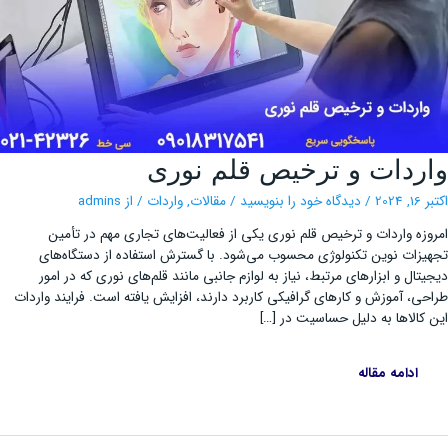
واردات
ردات و ترخیص قلم نوری
و
ترخیص
قلم
202
/
دیدگاه‌ خود را بنویسید
/
مقالات
,
واردات
/ از
admins
نوری
زه واردات و ترخیص قلم نوری یکی از فعالیت‌های تجاری مهم در تأمین
زات نوین تکنولوژی محسوب می‌شود. با گسترش استفاده از دستگاه‌های
تال و ابزارهای مرتبط، نیاز به لوازم جانبی مانند قلم‌های نوری که در امور
ی، آموزش و کارهای گرافیکی کاربرد دارند، افزایش یافته است. فرایند واردات
کالاها به دلیل حساسیت در […]
ادامه مقاله