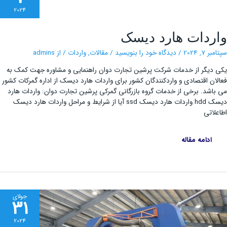
2024
واردات
ردات هارد دیسک
هارد
دیسک
 7, 2024
/
دیدگاه‌ خود را بنویسید
/
مقالات
,
واردات
/ از
admins
دیگر از خدمات شرکت پرشین تجارت دوان راهنمایی و مشاوره جهت کمک به
ان اقتصادی و واردکنندگان کشور برای واردات هارد دیسک از اداره گمرکات کشور
اشد. برخی از خدمات گروه بازرگانی گمرکی پرشین تجارت دوان: واردات هارد
دیسک hdd واردات هارد دیسک ssd آیا از شرایط و مراحل واردات هارد دیسک
لاتی
ادامه مقاله
جولای
31
2024