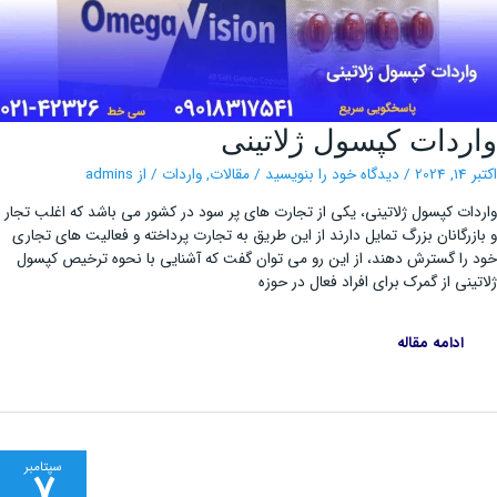
واردات
ردات کپسول ژلاتینی
کپسول
ژلاتینی
202
/
دیدگاه‌ خود را بنویسید
/
مقالات
,
واردات
/ از
admins
ات کپسول ژلاتینی، یکی از تجارت های پر سود در کشور می باشد که اغلب تجار
زرگانان بزرگ تمایل دارند از این طریق به تجارت پرداخته و فعالیت های تجاری
را گسترش دهند، از این رو می توان گفت که آشنایی با نحوه ترخیص کپسول
ینی از گمرک برای افراد فعال در حوزه
ادامه مقاله
سپتامبر
7