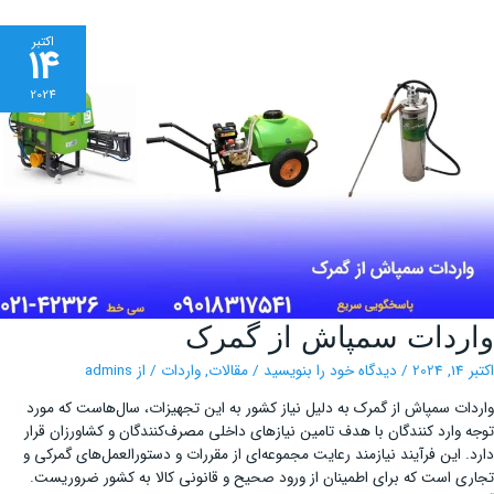
اکتبر
14
2024
واردات
ردات سمپاش از گمرک
سمپاش
از
گمرک
202
/
دیدگاه‌ خود را بنویسید
/
مقالات
,
واردات
/ از
admins
ات سمپاش از گمرک به دلیل نیاز کشور به این تجهیزات، سال‌هاست که مورد
 وارد کنندگان با هدف تامین نیازهای داخلی مصرف‌کنندگان و کشاورزان قرار
. این فرآیند نیازمند رعایت مجموعه‌ای از مقررات و دستورالعمل‌های گمرکی و
ی است که برای اطمینان از ورود صحیح و قانونی کالا به کشور ضروریست.