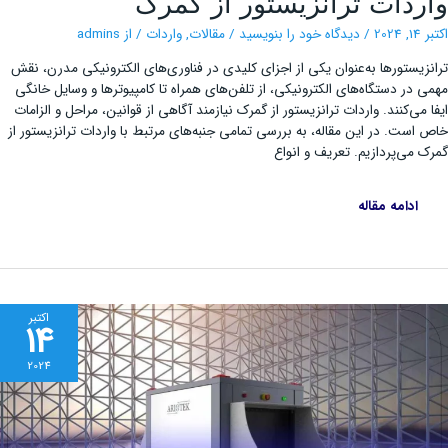
ردات ترانزیستور از گمرک
ترانزیستور
از
گمرک
202
/
دیدگاه‌ خود را بنویسید
/
مقالات
,
واردات
/ از
admins
زیستورها به‌عنوان یکی از اجزای کلیدی در فناوری‌های الکترونیکی مدرن، نقش
 در دستگاه‌های الکترونیکی، از تلفن‌های همراه تا کامپیوترها و وسایل خانگی
 می‌کنند. واردات ترانزیستور از گمرک نیازمند آگاهی از قوانین، مراحل و الزامات
است. در این مقاله، به بررسی تمامی جنبه‌های مرتبط با واردات ترانزیستور از
 می‌پردازیم. تعریف و انواع
ادامه مقاله
اکتبر
14
2024