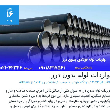
اکتبر
16
2024
واردات
ردات لوله بدون درز
لوله
بدون
درز
202
/
دیدگاه‌ خود را بنویسید
/
مقالات
,
واردات
/ از
admins
ات لوله‌ بدون درز به عنوان یکی از حیاتی‌ترین اجزای صنعت ساخت و ساز و
ع سنگین، اهمیت بسیاری دارد. این نوع لوله‌ها به دلیل داشتن ساختاری
رچه و بدون جوش، مقاومت بالاتری در برابر فشار و خوردگی از خود نشان
هند و در کاربردهای حساس نظیر صنایع نفت و گاز، پتروشیمی و حمل ‌و