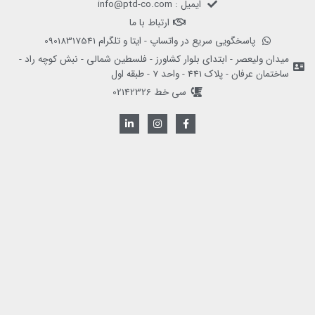
ایمیل : info@ptd-co.com
ارتباط با ما
پاسخگویی سریع در واتساپ - ایتا و تلگرام 09018317541
میدان ولیعصر - ابتدای بلوار کشاورز - فلسطین شمالی - نبش کوچه راد -
ساختمان عرفان - پلاک 441 - واحد 7 - طبقه اول
سی خط 02142326
L
I
F
i
n
a
n
s
c
k
t
e
e
a
b
d
g
o
i
r
o
n
a
k
-
m
-
i
f
n