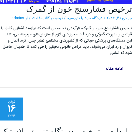
ترخیص
خیص فشارسنج خون از گمرک
فشارسنج
خون
از
, 2024
/
دیدگاه‌ خود را بنویسید
/
ترخیص کالا
,
مقالات
/ از
admins
گمرک
ص فشارسنج خون از گمرک، فرآیندی تخصصی است که نیازمند آشنایی کامل با
ین و مقررات گمرکی و دریافت مجوزهای لازم از سازمان‌های مربوطه می‌باشد.
دستگاه‌های پزشکی حیاتی که از کشورهای مختلفی نظیر چین، کره، آلمان و
ان وارد ایران می‌شوند، باید مراحل قانونی دقیقی را طی کنند تا اطمینان حاصل
که تمامی
ادامه مقاله
ژوئن
16
2024
واردات
ردات و ترخیص دستگاه تزریق پلاستیک