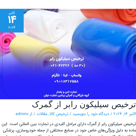
اکتبر
14
2024
ترخیص
خیص سیلیکون رابر از گمرک
سیلیکون
رابر
از
202
/
دیدگاه‌ خود را بنویسید
/
ترخیص کالا
,
مقالات
/ از
admins
گمرک
ص سیلیکون رابر از گمرک دارای مراحل کلیدی در تجارت بین‌ المللی است. این
 به دلیل ویژگی‌های خاص خود در صنایع مختلفی از جمله خودروسازی، پزشکی