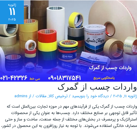
ژانویه
11
2025
واردات
ردات چسب از گمرک
چسب
از
گمرک
, 2025
/
دیدگاه‌ خود را بنویسید
/
ترخیص کالا
,
مقالات
/ از
admins
ات چسب از گمرک یکی از فرآیندهای مهم در حوزه تجارت بین‌الملل است که
ر قابل توجهی بر صنایع مختلف دارد. چسب‌ها به عنوان یکی از محصولات
اتژیک و پرمصرف در بخش‌های مختلف از جمله صنعت، ساخت و ساز و حتی
ف خانگی استفاده می‌شوند. با توجه به نیاز روزافزون به این محصول در کشور،