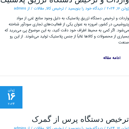
و
ترخیص
دستگاه
2024
/
دیدگاه‌ خود را بنویسید
/
ترخیص کالا
,
مقالات
/ از
admins
تزریق
پلاستیک
ات و ترخیص دستگاه تزریق پلاستیک به دلیل وجود منابع غنی از مواد
شیمی در کشور، امروزه به عنوان یکی از فعالیت‌های تجاری سودآور شناخته
ود. اگر کمی به محیط اطراف خود دقت کنید، به این موضوع پی می‌برید که
ری از محصولات و کالاها غالباً از جنس پلاستیک تولید می‌شوند. از این رو
ت
ادامه مقاله
ژوئن
16
2024
ترخیص
خیص دستگاه پرس از گمرک
دستگاه
پرس
از
2024
/
دیدگاه‌ خود را بنویسید
/
ترخیص کالا
,
مقالات
/ از
admins