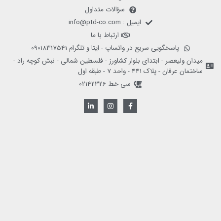
سؤالات متداول
ایمیل : info@ptd-co.com
ارتباط با ما
پاسخگویی سریع در واتساپ - ایتا و تلگرام 09018317541
میدان ولیعصر - ابتدای بلوار کشاورز - فلسطین شمالی - نبش کوچه راد -
ساختمان عرفان - پلاک 441 - واحد 7 - طبقه اول
سی خط 02142326
L
I
F
i
n
a
n
s
c
k
t
e
e
a
b
d
g
o
i
r
o
n
a
k
-
m
-
i
f
n