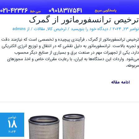
ترخیص
خیص ترانسفورماتور از گمرک
ترانسفورماتور
از
گمرک
, 2024
/
دیدگاه‌ خود را بنویسید
/
ترخیص کالا
,
مقالات
/ از
admins
ص ترانسفورماتور از گمرک ، فرآیندی پیچیده و تخصصی است که نیازمند دقت
ربه بالاست. ترانسفورماتور به دلیل نقشی که در انتقال و توزیع انرژی الکتریکی
، یکی از تجهیزات مهم در صنعت برق و بسیاری از صنایع دیگر محسوب
ود. واردات این دستگاه‌ها به ایران، با رعایت مقررات خاص و اخذ مجوزهای
طه،
ادامه مقاله
نوامبر
18
2024