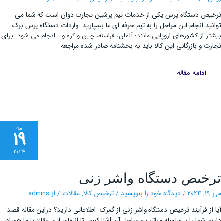
گمرک
ص دستگاه پرس یکی از خدمات تیم پرشین تجارت دوان است که شما می
ید انجام این مراحل را به تیم حرفه ای ما بسپارید. واردات دستگاه پرس برک
ر از کشورهای اروپایی مانند: آلمان، فراسنه، چین و کره و… انجام می شود. برای
ت و بازرگانی این کالا باید به بخشنامه صادر شده مراجعه
ادامه مقاله
مه
19
2024
ترخیص
خیص دستگاه واشر زنی
دستگاه
واشر
زنی
2
/
دیدگاه‌ خود را بنویسید
/
ترخیص کالا
,
مقالات
/ از
admins
از فرآیند ترخیص دستگاه واشر زنی از گمرک اطلاعاتی دارید؟ دراین مقاله قصد
م شما را با سلسله مراتب و مراحل آن آشنا کنیم. تا انتهای این مقاله با ما همراه