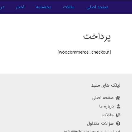
فتن
صفحه اصلی
مقالات
بخشنامه
اخبار
درب
ه
حتوا
پرداخت
[woocommerce_checkout]
لینک های مفید
صفحه اصلی
درباره ما
مقالات
سؤالات متداول
ایمیل : info@ptd-co.com