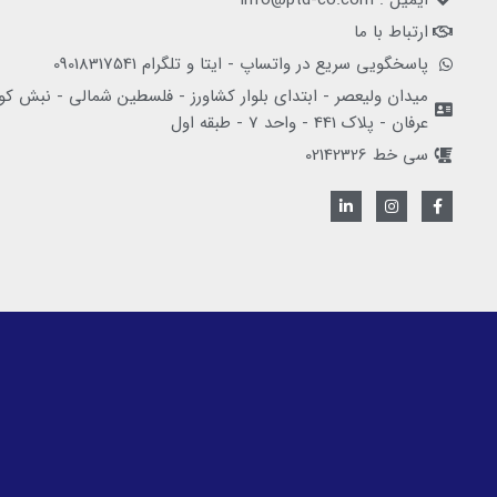
ارتباط با ما
پاسخگویی سریع در واتساپ - ایتا و تلگرام 09018317541
میدان ولیعصر - ابتدای بلوار کشاورز - فلسطین شمالی - نبش کو
عرفان - پلاک 441 - واحد 7 - طبقه اول
سی خط 02142326
L
I
F
i
n
a
n
s
c
k
t
e
e
a
b
d
g
o
i
r
o
n
a
k
-
m
-
i
f
n