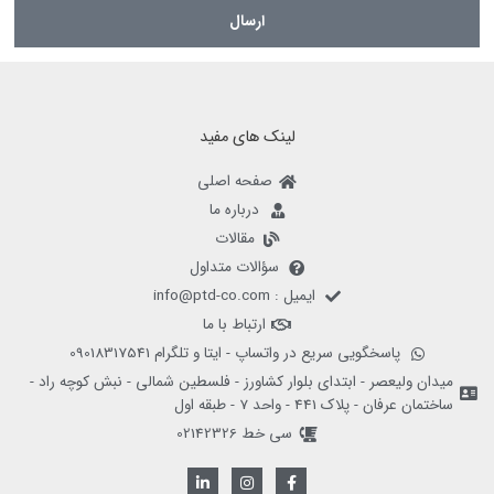
ارسال
لینک های مفید
صفحه اصلی
درباره ما
مقالات
سؤالات متداول
ایمیل : info@ptd-co.com
ارتباط با ما
پاسخگویی سریع در واتساپ - ایتا و تلگرام 09018317541
میدان ولیعصر - ابتدای بلوار کشاورز - فلسطین شمالی - نبش کوچه راد -
ساختمان عرفان - پلاک 441 - واحد 7 - طبقه اول
سی خط 02142326
L
I
F
i
n
a