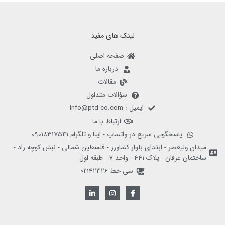
لینک های مفید
صفحه اصلی
درباره ما
مقالات
سؤالات متداول
ایمیل : info@ptd-co.com
ارتباط با ما
پاسخگویی سریع در واتساپ - ایتا و تلگرام 09018317541
میدان ولیعصر - ابتدای بلوار کشاورز - فلسطین شمالی - نبش کوچه راد -
ساختمان عرفان - پلاک 441 - واحد 7 - طبقه اول
سی خط 02142326
L
I
F
i
n
a
n
s
c
k
t
e
e
a
b
d
g
o