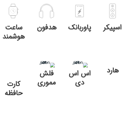
اسپیکر
پاوربانک
هدفون
ساعت
هوشمند
هارد
اس اس
فلش
دی
مموری
کارت
حافظه