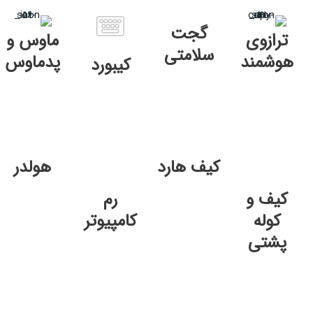
گجت‌
ترازوی
ماوس و
سلامتی
هوشمند
پدماوس
کیبورد
کیف هارد
هولدر
کیف و
رم
کوله
کامپیوتر
پشتی