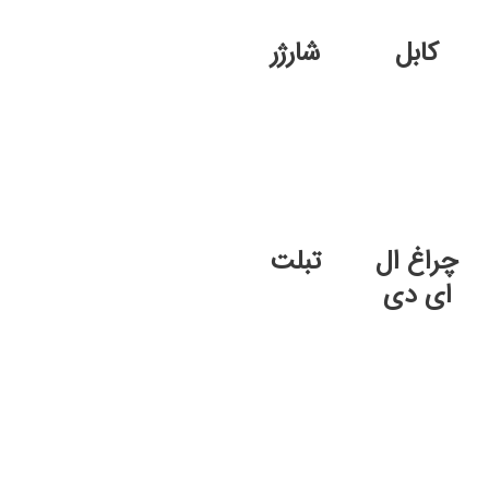
کابل
شارژر
چراغ ال
تبلت
ای دی